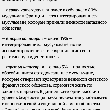
–
первая категория
включает в себя около 80%
мусульман Франции – это интегрировавшиеся
мусульмане, которые приняли ценности западного
общества;
–
вторая категория
– около 15% –
интегрировавшиеся мусульмане, но не
ассимилировавшиеся и сохраняющие свою
религиозную идентичность;
–
третья категория
– около 5% – полностью
обособившиеся ортодоксальные мусульмане,
которые отвергают культурные ценности светского
французского общества, стремятся жить по
законам шариата. В данной категории высокий
уровень безработицы из-за нежелания участвовать
в экономической и социальной жизни общества.
«Около 1 тыс. из них по всей Франции являются