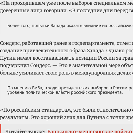
«На проходившем уже после выборов специальном м
доверенные лица говорили: «В последние дни перед 
Более того, попытки Запада оказать влияние на российск
Сондерс, работавший ранее в госдепартаменте, отмет
создание привлекательного образа Запада. Однако ро
Путин начал восстанавливать позиции России за гра
подчеркнул Сондерс. — Это в значительной мере объя
больше усиливает свою роль в международных делах»
По мнению Биба, в ходе президентских выборов в России 
уровень политической власти российского президента.
«По российским стандартам, это были относительно 
результаты. Это хороший знак для Путина с точки зр
Читайте также:
Башкирско-мещерякское войско