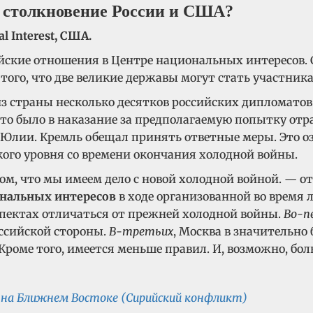
е столкновение России и США?
l Interest, США.
ийские отношения в Центре национальных интересов
того, что две великие державы могут стать участни
из страны несколько десятков российских дипломат
то было в наказание за предполагаемую попытку отр
и Юлии. Кремль обещал принять ответные меры. Это о
ого уровня со времени окончания холодной войны.
 том, что мы имеем дело с новой холодной войной. — 
ональных интересов
в ходе организованной во время 
спектах отличаться от прежней холодной войны.
Во-п
оссийской стороны.
В-третьих
, Москва в значительно
Кроме того, имеется меньше правил. И, возможно, бол
 на Ближнем Востоке (Сирийский конфликт)