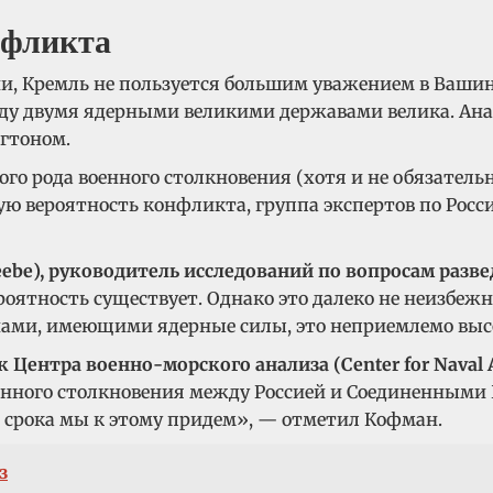
нфликта
и, Кремль не пользуется большим уважением в Вашин
жду двумя ядерными великими державами велика. Ан
гтоном.
ого рода военного столкновения (хотя и не обязатель
окую вероятность конфликта, группа экспертов по Ро
ebe), руководитель исследований по вопросам разв
вероятность существует. Однако это далеко не неизбе
нами, имеющими ядерные силы, это неприемлемо выс
Центра военно-морского анализа (Center for Naval A
оенного столкновения между Россией и Соединенными 
о срока мы к этому придем», — отметил Кофман.
з