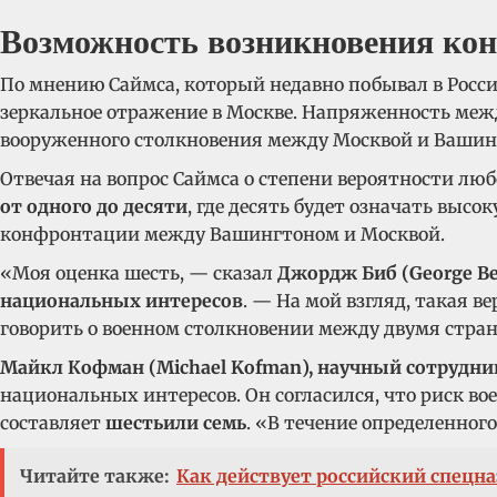
Возможность возникновения ко
По мнению Саймса, который недавно побывал в Росси
зеркальное отражение в Москве. Напряженность ме
вооруженного столкновения между Москвой и Вашин
Отвечая на вопрос Саймса о степени вероятности люб
от одного до десяти
, где десять будет означать выс
конфронтации между Вашингтоном и Москвой.
«Моя оценка шесть, — сказал
Джордж Биб (George Be
национальных интересов
. — На мой взгляд, такая 
говорить о военном столкновении между двумя стра
Майкл Кофман (Michael Kofman), научный сотрудник 
национальных интересов. Он согласился, что риск в
составляет
шесть
или семь
. «В течение определенног
Читайте также:
Как действует российский спецна