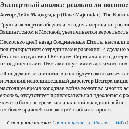
Экспертный анализ: реально ли военно
Автор: Дейв Маджумдар (Dave Majumdar).
The Nationa
Группа экспертов обсудила сегодня американо-росс
Вашингтоном и Москвой, увеличивается вероятность 
Несколько дней назад Соединенные Штаты выслали 
под прикрытием сотрудниками разведки. И сделано э
беглого сотрудника ГРУ Сергея Скрипаля и его дочер
и Соединенными Штатами опустились до самого низк
«Я не думаю, что многие из нас будут сомневаться в
и главный исполнительный директор Центра наци
настоящее время холодная война может во многих а
вторых
, отсутствует привлекательная идеология с р
чем это было во время изначальной холодной войны.
все более враждебных эмоций с обеих сторон».
Смотрите также:
Соотношение сил Россия — НАТО