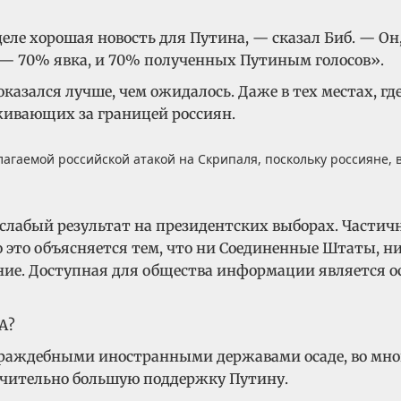
еле хорошая новость для Путина, — сказал Биб. — Он, 
 — 70% явка, и 70% полученных Путиным голосов».
азался лучше, чем ожидалось. Даже в тех местах, гд
оживающих за границей россиян.
агаемой российской атакой на Скрипаля, поскольку россияне, в 
слабый результат на президентских выборах. Частичн
но это объясняется тем, что ни Соединенные Штаты, 
ение. Доступная для общества информации является о
 враждебными иностранными державами осаде, во мно
начительно большую поддержку Путину.