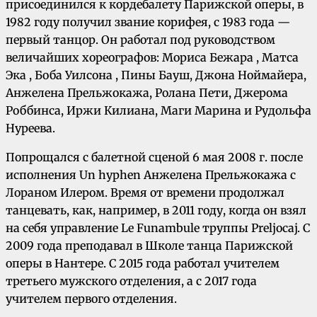
присоединился к кордебалету Парижской оперы, в
1982 году получил звание корифея, с 1983 года —
первый танцор. Он работал под руководством
величайших хореографов: Мориса Бежара , Матса
Эка , Боба Уилсона , Пины Бауш, Джона Ноймайера,
Анжелена Прельжокажа, Ролана Пети, Джерома
Роббинса, Иржи Килиана, Маги Марина и Рудольфа
Нуреева.
Попрощался с балетной сценой 6 мая 2008 г. после
исполнения Un hyphen Анжелена Прельжокажа с
Лораном Илером. Время от времени продолжал
танцевать, как, например, в 2011 году, когда он взял
на себя управление Le Funambule труппы Preljocaj. С
2009 года преподавал в Школе танца Парижской
оперы в Нантере. С 2015 года работал учителем
третьего мужского отделения, а с 2017 года
учителем первого отделения.