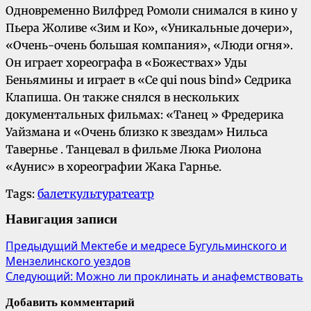
Одновременно Вилфред Ромоли снимался в кино у
Пьера Жоливе «Зим и Ко», «Уникальные дочери»,
«Очень-очень большая компания», «Люди огня».
Он играет хореографа в «Божествах» Уды
Беньямины и играет в «Ce qui nous bind» Седрика
Клапиша. Он также снялся в нескольких
документальных фильмах: «Танец » Фредерика
Уайзмана и «Очень близко к звездам» Нильса
Тавернье . Танцевал в фильме Люка Риолона
«Аунис» в хореографии Жака Гарнье.
Tags:
балет
культура
театр
Навигация записи
Предыдущий
Мектебе и медресе Бугульминского и
Мензелинского уездов
Следующий:
Можно ли проклинать и анафемствовать
Добавить комментарий