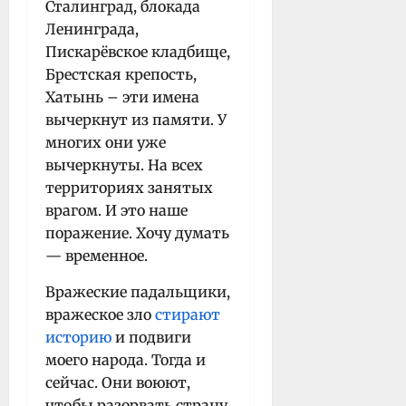
Сталинград, блокада
Ленинграда,
Пискарёвское кладбище,
Брестская крепость,
Хатынь – эти имена
вычеркнут из памяти. У
многих они уже
вычеркнуты. На всех
территориях занятых
врагом. И это наше
поражение. Хочу думать
— временное.
Вражеские падальщики,
вражеское зло
стирают
историю
и подвиги
моего народа. Тогда и
сейчас. Они воюют,
чтобы разорвать страну,