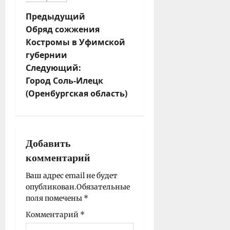
Н
Предыдущий
Обряд сожжения
а
Костромы в Уфимской
в
губернии
и
Следующий:
г
Город Соль-Илецк
а
(Оренбургская область)
ц
и
я
з
Добавить
а
комментарий
п
и
Ваш адрес email не будет
опубликован.
Обязательные
с
поля помечены
*
и
Комментарий
*