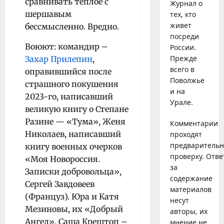
сравнивать тёплое с
Журнал о
шершавым
тех, кто
живет
бессмысленно. Вредно.
посреди
Воюют: командир –
России.
Прежде
Захар Прилепин
,
всего в
оправившийся после
Поволжье
страшного покушения
и на
2023-го, написавший
Урале.
великую книгу о Степане
Разине — «Тума», Женя
Комментарии
Николаев, написавший
проходят
предваритель
книгу военных очерков
проверку. Отве
«Моя Новороссия.
за
Записки добровольца»,
содержание
Сергей Завдовеев
материалов
(Француз). Юра и Катя
несут
Мезиновы, их «Добрый
авторы, их
Ангел», Саша Крештоп –
мнение не