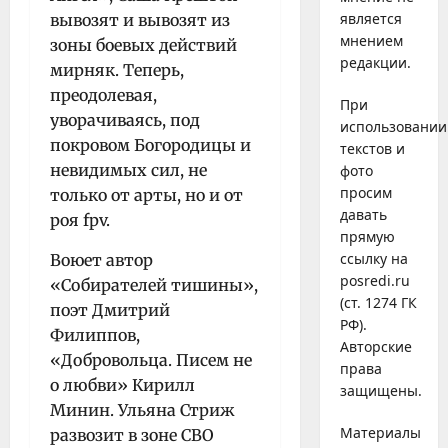
является
вывозят и вывозят из
мнением
зоны боевых действий
редакции.
мирняк. Теперь,
преодолевая,
При
уворачиваясь, под
использовании
покровом Богородицы и
текстов и
невидимых сил, не
фото
просим
только от арты, но и от
давать
роя fpv.
прямую
ссылку на
Воюет автор
posredi.ru
«Собирателей тишины»,
(ст. 1274 ГК
поэт Дмитрий
РФ).
Филиппов,
Авторские
«Добровольца. Писем не
права
о любви» Кирилл
защищены.
Минин. Ульяна Стриж
Материалы
развозит в зоне СВО