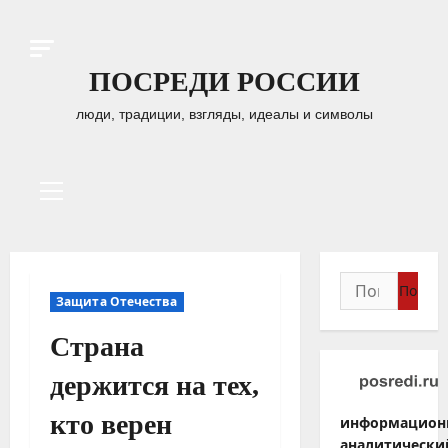
Перейти
к
содержимому
ПОСРЕДИ РОССИИ
люди, традиции, взгляды, идеалы и символы
Основное
меню
Найти:
Защита Отечества
Страна
держится на тех,
кто верен
информацион
аналитически