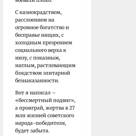
воевали плохо.
С казнокрадством,
расслоением на
огромное богатство и
бесправье нищих, с
холодным презрением
социального верха к
низу, с показным,
наглым, растлевающим
блядством элитарной
безнаказанности.
Вот я написал –
«бессмертный подвиг»,
а проиграй, жертва в 27
млн жизней советского
народа-победителя,
будет забыта.