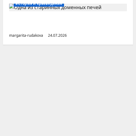
История и краеведение
Малоизвестные заводы Южного Урала
(Челябинская область)
margarita-rudakova
24.07.2026