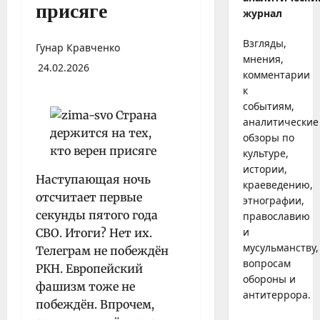
присяге
журнал
Взгляды,
Гунар Кравченко
мнения,
24.02.2026
комментарии
к
событиям,
аналитические
обзоры по
культуре,
истории,
Наступающая ночь
краеведению,
отсчитает первые
этнографии,
секунды пятого года
православию
и
СВО. Итоги? Нет их.
мусульманству,
Телеграм не побеждён
вопросам
РКН. Европейский
обороны и
фашизм тоже не
антитеррора.
побеждён. Впрочем,