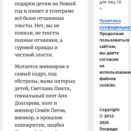
для лиц 18
подарки детям на Новый
+.
год и пишет в телеграме
всё более отчаянные
Политика
тексты. Нет, вы не
конфиденциа
поняли, не тексты
Продолжая
полные отчаяния, а
пользоваться
сайтом,
суровой правды и
вы даете
честной злости.
согласие
на
Мотается военкором в
использовани
самый пздрз, под
файлов
обстрелы, мама пятерых
cookies.
детей, Светлана Пикта,
гениальный поэт Аня
Долгарева, поэт и
Copyright
военкор Семён Пегов,
© 2012-
военкор, в прошлом
2026
кинокритик, нацбол
Посреди