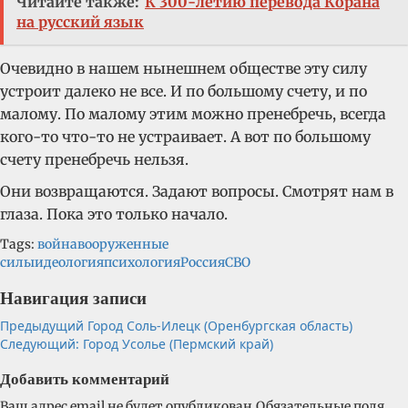
Читайте также:
К 300-летию перевода Корана
на русский язык
Очевидно в нашем нынешнем обществе эту силу
устроит далеко не все. И по большому счету, и по
малому. По малому этим можно пренебречь, всегда
кого-то что-то не устраивает. А вот по большому
счету пренебречь нельзя.
Они возвращаются. Задают вопросы. Смотрят нам в
глаза. Пока это только начало.
Tags:
война
вооруженные
силы
идеология
психология
Россия
СВО
Навигация записи
Предыдущий
Город Соль-Илецк (Оренбургская область)
Следующий:
Город Усолье (Пермский край)
Добавить комментарий
Ваш адрес email не будет опубликован.
Обязательные поля