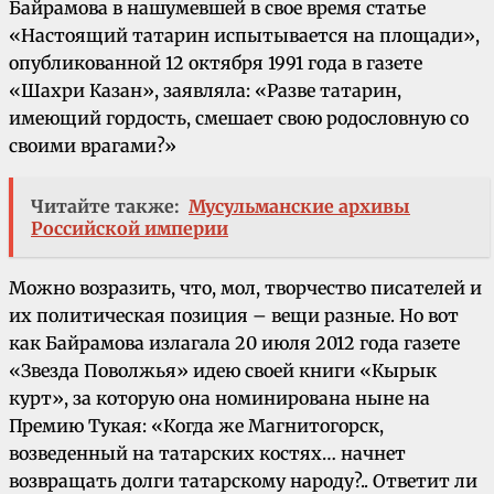
Байрамова в нашумевшей в свое время статье
«Настоящий татарин испытывается на площади»,
опубликованной 12 октября 1991 года в газете
«Шахри Казан», заявляла: «Разве татарин,
имеющий гордость, смешает свою родословную со
своими врагами?»
Читайте также:
Мусульманские архивы
Российской империи
Можно возразить, что, мол, творчество писателей и
их политическая позиция – вещи разные. Но вот
как Байрамова излагала 20 июля 2012 года газете
«Звезда Поволжья» идею своей книги «Кырык
курт», за которую она номинирована ныне на
Премию Тукая: «Когда же Магнитогорск,
возведенный на татарских костях… начнет
возвращать долги татарскому народу?.. Ответит ли