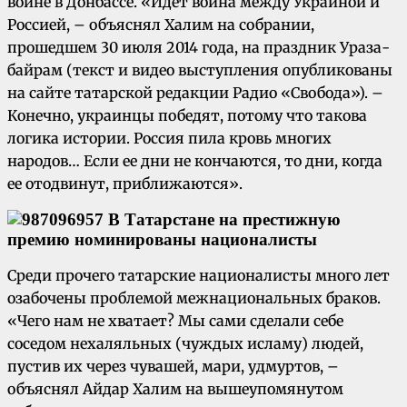
войне в Донбассе. «Идет война между Украиной и
Россией, – объяснял Халим на собрании,
прошедшем 30 июля 2014 года, на праздник Ураза-
байрам (текст и видео выступления опубликованы
на сайте татарской редакции Радио «Свобода»). –
Конечно, украинцы победят, потому что такова
логика истории. Россия пила кровь многих
народов… Если ее дни не кончаются, то дни, когда
ее отодвинут, приближаются».
Среди прочего татарские националисты много лет
озабочены проблемой межнациональных браков.
«Чего нам не хватает? Мы сами сделали себе
соседом нехаляльных (чуждых исламу) людей,
пустив их через чувашей, мари, удмуртов, –
объяснял Айдар Халим на вышеупомянутом