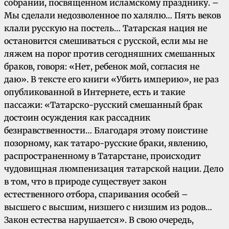
собрании, посвященном исламскому празднику. –
Мы сделали недозволенное по халялю… Пять веков
клали русскую на постель… Татарская нация не
остановится смешиваться с русской, если мы не
ляжем на порог против сегодняшних смешанных
браков, говоря: «Нет, ребенок мой, согласия не
даю». В тексте его книги «Убить империю», не раз
опубликованной в Интернете, есть и такие
пассажи: «Татарско-русский смешанный брак
достоин осуждения как рассадник
безнравственности… Благодаря этому поистине
позорному, как татаро-русские браки, явлению,
распространенному в Татарстане, происходит
чудовищная люмпенизация татарской нации. Дело
в том, что в природе существует закон
естественного отбора, спаривания особей –
высшего с высшим, низшего с низшим из родов…
Закон естества нарушается». В свою очередь,