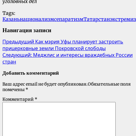
уголовных дел
Tags:
Казань
национализм
сепаратизм
Татарстан
экстреми
Навигация записи
Предыдущий
Как мэрия Уфы планирует застроить
прицерковные земли Покровской слободы
Следующий:
Меджлис и интересы враждебных России
стран
Добавить комментарий
Ваш адрес email не будет опубликован.
Обязательные поля
помечены
*
Комментарий
*