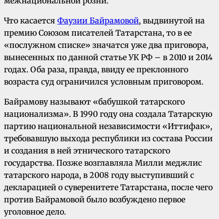
межнациональной розни.
Что касается
Фаузии Байрамовой
, выдвинутой на
премию Союзом писателей Татарстана, то в ее
«послужном списке» значатся уже два приговора,
вынесенных по данной статье УК РФ – в 2010 и 2014
годах. Оба раза, правда, ввиду ее преклонного
возраста суд ограничился условным приговором.
Байрамову называют «бабушкой татарского
национализма». В 1990 году она создала Татарскую
партию национальной независимости «Иттифак»,
требовавшую выхода республики из состава России
и создания в ней этнического татарского
государства. Позже возглавляла Милли меджлис
татарского народа, в 2008 году выступивший с
декларацией о суверенитете Татарстана, после чего
против Байрамовой было возбуждено первое
уголовное дело.