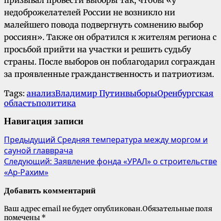
недоброжелателей России не возникло ни
малейшего повода подвергнуть сомнению выбор
россиян». Также он обратился к жителям региона с
просьбой прийти на участки и решить судьбу
страны. После выборов он поблагодарил сограждан
за проявленные гражданственность и патриотизм.
Tags:
анализ
Владимир Путин
выборы
Оренбургская
область
политика
Навигация записи
Предыдущий
Средняя температура между моргом и
сауной главврача
Следующий:
Заявление фонда «УРАЛ» о строительстве
«Ар-Рахим»
Добавить комментарий
Ваш адрес email не будет опубликован.
Обязательные поля
помечены
*