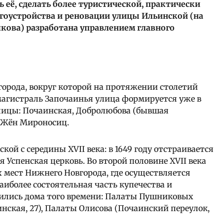
её, сделать более туристической, практически
гоустройства и реновации улицы Ильинской (на
якова) разработана управлением главного
города, вокруг которой на протяжении столетий
 магистраль Започаинья улица формируется уже в
 улицы: Почаинская, Добролюбова (бывшая
 Жён Мироносиц.
ой с середины XVII века: в 1649 году отстраивается
я Успенская церковь. Во второй половине XVII века
 мест Нижнего Новгорода, где осуществляется
иболее состоятельная часть купечества и
нились дома того времени: Палаты Пушниковых
инская, 27), Палаты Олисова (Почаинский переулок,