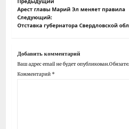
Предыдущий
Н
Арест главы Марий Эл меняет правила
а
Следующий:
Отставка губернатора Свердловской об
в
и
г
Добавить комментарий
а
Ваш адрес email не будет опубликован.
Обязате
ц
Комментарий
*
и
я
з
а