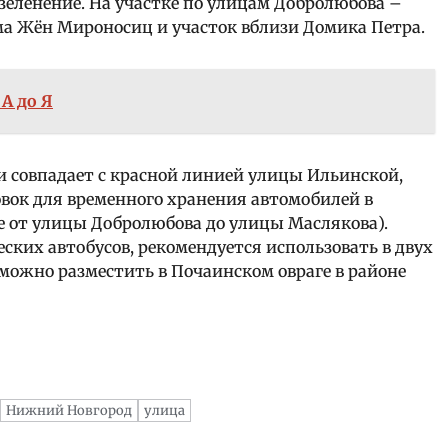
зеленение. На участке по улицам Добролюбова –
ма Жён Мироносиц и участок вблизи Домика Петра.
 А до Я
и совпадает с красной линией улицы Ильинской,
вок для временного хранения автомобилей в
 от улицы Добролюбова до улицы Маслякова).
еских автобусов, рекомендуется использовать в двух
ожно разместить в Почаинском овраге в районе
Нижний Новгород
улица