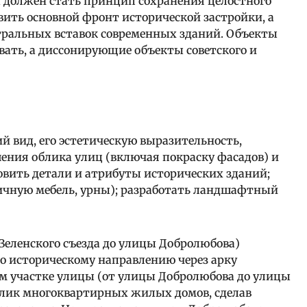
должен стать принцип сохранения целостного
вить основной фронт исторической застройки, а
йтральных вставок современных зданий. Объекты
вать, а диссонирующие объекты советского и
й вид, его эстетическую выразительность,
ения облика улиц (включая покраску фасадов) и
овить детали и атрибуты исторических зданий;
чную мебель, урны); разработать ландшафтный
 Зеленского съезда до улицы Добролюбова)
о историческому направлению через арку
м участке улицы (от улицы Добролюбова до улицы
блик многоквартирных жилых домов, сделав