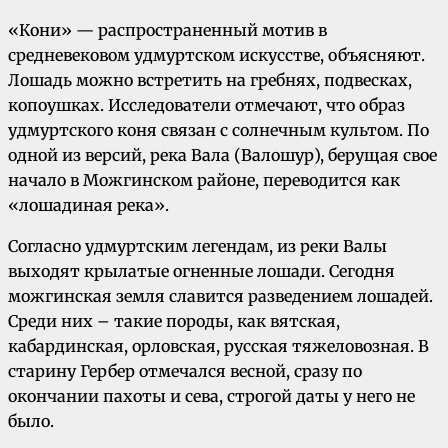
«Кони» — распространенный мотив в
средневековом удмуртском искусстве, объясняют.
Лошадь можно встретить на гребнях, подвесках,
копоушках. Исследователи отмечают, что образ
удмуртского коня связан с солнечным культом. По
одной из версий, река Вала (Валошур), берущая свое
начало в Можгинском районе, переводится как
«лошадиная река».
Согласно удмуртским легендам, из реки Валы
выходят крылатые огненные лошади. Сегодня
можгинская земля славится разведением лошадей.
Среди них – такие породы, как вятская,
кабардинская, орловская, русская тяжеловозная. В
старину Гербер отмечался весной, сразу по
окончании пахоты и сева, строгой даты у него не
было.