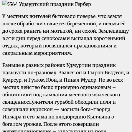
У местных жителей бытовало поверье, что земля
после обработки является беременной, и нельзя её
до срока ранить ни мотыгой, ни сохой. Землепашцу
в эти дни перед сенокосами выпадал коротенький
отдых, который посвящался празднованиям и
сакральным мероприятиям.
Раньше в разных районах Удмуртии праздник
называли по-разному. Звался он и Гырон Быдтон, и
Куарсур, и Гужом Юон, и Пинал Мудор. Но во всех
местах действо было примерно одинаковым –
общинники под камлания местного языческого
священнослужителя гурьбой обходили поля и
совершали курискон — молили бога-творца
Инмара и его зама по плодородию Кылчына о
богатом урожае. После этого совершали
жертвоприношение – закалывали на поле