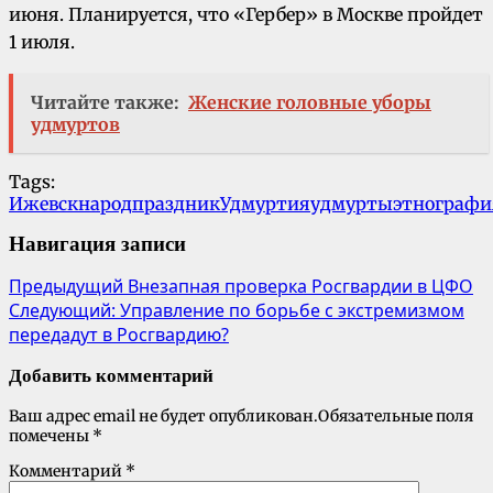
июня. Планируется, что «Гербер» в Москве пройдет
1 июля.
Читайте также:
Женские головные уборы
удмуртов
Tags:
Ижевск
народ
праздник
Удмуртия
удмурты
этнографи
Навигация записи
Предыдущий
Внезапная проверка Росгвардии в ЦФО
Следующий:
Управление по борьбе с экстремизмом
передадут в Росгвардию?
Добавить комментарий
Ваш адрес email не будет опубликован.
Обязательные поля
помечены
*
Комментарий
*