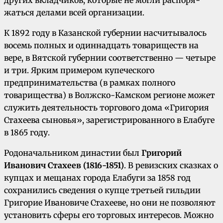
других вкладчиков, которые не могли распоря­
жаться делами всей организации.
К 1892 году в Казанской губернии насчи­тывалось
восемь полных и одиннадцать това­риществ на
вере, в Вятской губернии соответ­ственно — четыре
и три. Ярким примером ку­печеского
предпринимательства (в рамках пол­ного
товарищества) в Волжско-Камском регионе может
служить деятельность торгового дома «Григория
Стахеева сыновья», зарегистрирован­ного в Елабуге
в 1865 году.
Родоначальником династии был
Григорий
Иванович Стахеев (1816-1851)
. В ревизских сказках о
купцах и мещанах города Елабуги за 1858 год
сохранились сведения о купце третьей гильдии
Григорие Ивановиче Стахееве, но они не позволяют
установить сферы его торговых интересов. Можно