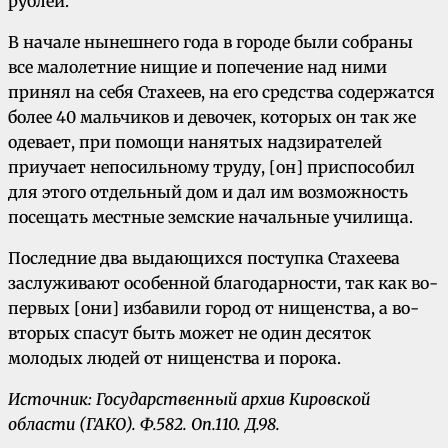
рублей.
В начале нынешнего года в городе были собраны
все малолетние нищие и попечение над ними
принял на себя Стахеев, на его средства содержатся
более 40 мальчиков и девочек, которых он так же
одевает, при помощи на­нятых надзирателей
приучает непосильному труду, [он] приспособил
для этого отдельный дом и дал им возможность
посещать местные земские на­чальные училища.
Последние два выдающихся поступка Стахеева
заслуживают особенной благодарности, так как во-
первых [они] избавили город от нищенства, а во-
вторых спасут быть может не один десяток
молодых людей от нищенства и порока.
Источник: Государственный архив Кировской
области (ГАКО). Ф.582. Оп.110. Д.98.