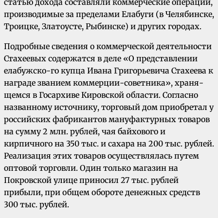
статью дохода составляли ком­мерческие операции,
производимые за предела­ми Елабуги (в Челябинске,
Троицке, Златоусте, Рыбинске) и других городах.
Подробные сведе­ния о коммерческой деятельности
Стахеевых содержатся в деле «О представлении
елабужско-го купца Ивана Григорьевича Стахеева к
на­граде званием коммерции-советника», храня­
щемся в Госархиве Кировской области. Соглас­но
названному источнику, торговый дом приоб­ретал у
российских фабрикантов мануфактур­ных товаров
на сумму 2 млн. рублей, чая бай­хового и
кирпичного на 350 тыс. и сахара на 200 тыс. рублей.
Реализация этих товаров осу­ществлялась путем
оптовой торговли. Один только магазин на
Покровской улице приносил 27 тыс. рублей
прибыли, при общем обороте денежных средств
300 тыс. рублей.