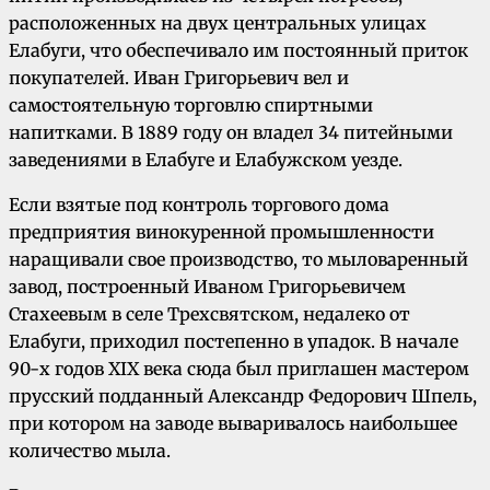
расположенных на двух центральных улицах
Елабуги, что обеспечивало им постоянный приток
покупателей. Иван Гри­горьевич вел и
самостоятельную торговлю спиртными
напитками. В 1889 году он владел 34 питейными
заведениями в Елабуге и Ела­бужском уезде.
Если взятые под контроль торгового дома
предприятия винокуренной промышленности
наращивали свое производство, то мыловарен­ный
завод, построенный Иваном Григорьевичем
Стахеевым в селе Трехсвятском, недалеко от
Елабуги, приходил постепенно в упадок. В на­чале
90-х годов XIX века сюда был приглашен мастером
прусский подданный Александр Федо­рович Шпель,
при котором на заводе выварива­лось наибольшее
количество мыла.