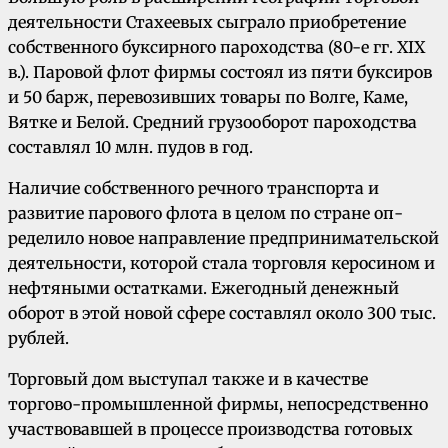
деятельности Стахеевых сыграло при­обретение
собственного буксирного пароходства (80-е гг. XIX
в.). Паровой флот фирмы состоял из пяти буксиров
и 50 барж, перевозивших то­вары по Волге, Каме,
Вятке и Белой. Средний грузооборот пароходства
составлял 10 млн. пу­дов в год.
Наличие собственного речного транспорта и
развитие парового флота в целом по стране оп­
ределило новое направление предприниматель­ской
деятельности, которой стала торговля ке­росином и
нефтяными остатками. Ежегодный денежный
оборот в этой новой сфере составлял около 300 тыс.
рублей.
Торговый дом выступал также и в качестве
торгово-промышленной фирмы, непосредственно
участвовавшей в процессе производства готовых