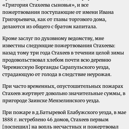
«Григория Стахеева сыновья», и все
пожертвования по­ступающие от имени Ивана
Григорьевича, как от главы торгового дома,
делаются из общего с братом капитала.
Кроме заслуг по духовному ведомству, мне
известны следующие по­жертвования Стахеева:
назад тому три года Стахеев в течении целой зимы
продовольствовал хлебом почти всю деревню
Черемисскую Борганды Сарапульского уезда,
страдающую от голода в следствие неурожая.
При часто временных, опустошительных пожарах
Стахеев жертвует до­вольно значительные суммы, в
пригороде Заинске Мензелинского уезда.
При пожаре в д.Батыревой Елабужского уезда, в мае
1888 г. истреблено 46 домов, Стахеев первым
[поспешил] на вопль несчастных и пожертвовал