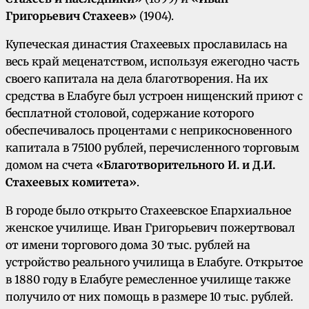
Григорьевич Стахеев»
(1904).
Купеческая династия Стахеевых прослави­лась на
весь край меценатством, используя ежегодно часть
своего капитала на дела благо­творения. На их
средства в Елабуге был устро­ен нищенский приют с
бесплатной столовой, содержание которого
обеспечивалось процентами с неприкосновенного
капитала в 75100 рублей, перечисленного торговым
домом на счета
«Благотворительного И. и Д.И.
Стахеевых коми­тета»
.
В городе было открыто Стахеевское Епархиальное
женское училище. Иван Григорь­евич пожертвовал
от имени торгового дома 30 тыс. рублей на
устройство реального училища в Елабуге. Открытое
в 1880 году в Елабуге ре­месленное училище также
получило от них по­мощь в размере 10 тыс. рублей.