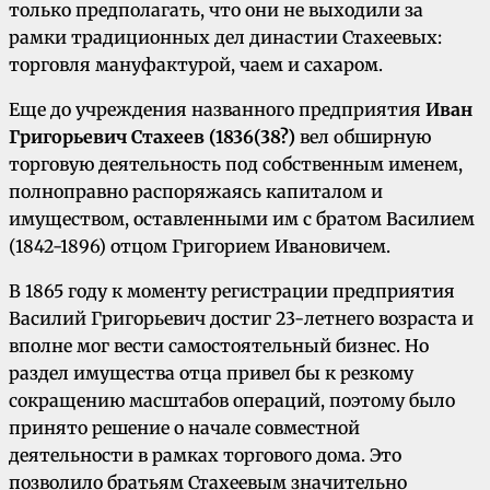
только предполагать, что они не выходили за
рамки традиционных дел дина­стии Стахеевых:
торговля мануфактурой, чаем и сахаром.
Еще до учреждения названного предприятия
Иван
Григорьевич Стахеев (1836(38?)
вел обширную
торговую деятельность под собствен­ным именем,
полноправно распоряжаясь капи­талом и
имуществом, оставленными им с бра­том Василием
(1842-1896) отцом Григорием Ивановичем.
В 1865 году к моменту регистра­ции предприятия
Василий Григорьевич достиг 23-летнего возраста и
вполне мог вести само­стоятельный бизнес. Но
раздел имущества отца привел бы к резкому
сокращению масштабов операций, поэтому было
принято решение о на­чале совместной
деятельности в рамках торгово­го дома. Это
позволило братьям Стахеевым зна­чительно