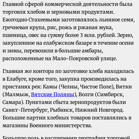
Главной сферой коммерческой деятельности была
торговля хлебом и зерновыми продуктами.
Ежегодно Стахеевыми заготовлялось льняное семя,
гречневая крупа, рис, рожь и ржаная мука,
пшеница, овес на сумму более 3 млн. рублей. Зерно,
закупленное на елабужском ба­заре в течение осени
и зимы, перевозили в большие амбары,
расположенные на Мало-Покровской улице.
Главная же контора по за­готовке хлеба находилась
в Елабуге, кроме то­го, закупка производилась на
пристанях рек: Камы (Челны, Чистое Поле), Вятки
(Малмыж,
Вятские Поляны
), Волги (Симбирск,
Самара). Пунктами сбыта зернопродуктов были
Санкт-Петербург, Рыбинск, Нижний Новгород.
Боль­шие партии хлебных товаров поставлялись в
магазины Военного министерства.
Большую роль в расширении географии торговой