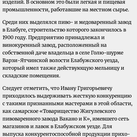
изделий. В основном это были легкая и пище­вая
промышленности, работавшие на местном сырье.
Среди них выделялся пиво- и медова­ренный завод
в Елабуге, строительство которого закончилось в
1900 году. Предприятию принад­лежал и
винокуренный завод, расположенный на
собственной даче владельца в селе Голю-шурме
Варзи-Ятчинской волости Елабужского уезда,
который имел также действующую мель­ницу и
складские помещения.
Следует отме­тить, что Ивану Григорьевичу
приходилось вы­держивать жесткую конкуренцию
с такими признанными мастерами в этой области,
как самарское «Товарищество Жигулевского
пивоваренного завода Вакано и К», имевшего сеть
магазинов и лавок в Елабужском уезде. Для
выпуска конкурентоспособной продукции прихо­