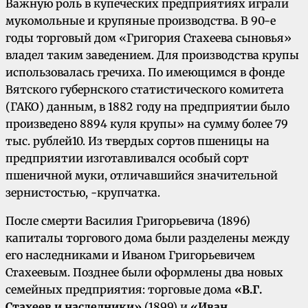
Важную роль в купеческих предприятиях играли
мукомольные и крупяные производства. В 90-е
годы торговый дом «Григория Стахеева сыновья»
владел таким заведением. Для произ­водства крупы
использовалась гречиха. По имеющимся в фонде
Вятского губернского ста­тистического комитета
(ГАКО) данным, в 1882 году на предприятии было
произведено 8894 куля крупы» на сумму более 79
тыс. рублей10. Из твердых сортов пшеницы на
предприятии изготавливался особый сорт
пшеничной муки, отличавшийся значительной
зернистостью, -крупчатка.
После смерти Василия Григорьевича (1896)
капиталы торгового дома были разделены меж­ду
его наследниками и Иваном Григорьевичем
Стахеевым. Позднее были оформлены два новых
семейных предприятия: торговые дома
«В.Г.
Стахеев и наследники»
(1899) и
«Иван