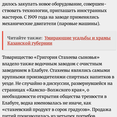
дилось закупать новое оборудование, совершен­
ствовать технологии, приглашать иностранных
мастеров. С 1909 года на заводе применялись
механические двигатели (паровые машины).
Читайте также:
Умирающие усадьбы и храмы
Казанской губернии
Товарищество «Григория Стахеева сыновья»
владело также водочным заводом с очистным
заведением в Елабуге. Стахеевы являлись са­мыми
крупными производителями спиртных напитков в
уезде. Не случайно в дискуссии, развернувшейся на
страницах «Камско-Волжского края», о
необходимости открытия общества трезвости в
Елабуге, водка именовалась не иначе, как
«стахеевский продукт в со­рок градусов». Продажа
питий производилась из четырех погребов,