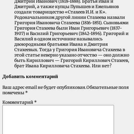
Дмитрий Иванович (1818-1888). Братья Иван и
Дмитрий, а также купцы Пупышев и Емельянов
создали товарищество «Стахеев И.И. и К».
Родоначальником другой линии Стахеева назвали
Григория Ивановича Стахеева (1816-1851). Сыновьями
Григория Стахеева были Иван Григорьевич (1837-
1907) и Василий Григорьевич (1842-1896). Григорий и
Василий в одном источнике назывались
двоюродными братьями Ивана и Дмитрия
Стахеевых. Тогда у Григория Ивановича Стахеева в
этой статье неверно указано отчество — оно должно
быть Кириллович — Григорий Кириллович Стахеев,
брат Ивана Кирилловича Стахеева. Или нет?
Добавить комментарий
Ваш адрес email не будет опубликован.
Обязательные поля
помечены
*
Комментарий
*