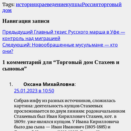
Tags:
история
краеведение
купцы
Россия
торговый
дом
Навигация записи
Предыдущий
Главный тезис Русского марша в Уфе —
контроль над миграцией
Следующий:
Новообращенные мусульмане — кто
они?
1 комментарий для “
Торговый дом Стахеев и
сыновья
”
Оксана Михайловна
:
25.01.2023 в 10:50
Собрав инфу из разных источников, сложилась
картина: деятельность купцов Стахеевых
прослеживается по двум линиям: родоначальником
Стахеевых был Иван Кириллович Стахеев, кот. в
1809г. уже являлся купцом. У Ивана Кирилловича
было два сына — Иван Иванович (1805-1885) и