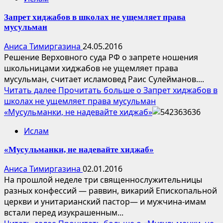
Запрет хиджабов в школах не ущемляет права
мусульман
Аниса Тимиргазина
24.05.2016
Решение Верховного суда РФ о запрете ношения
школьницами хиджабов не ущемляет права
мусульман, считает исламовед Раис Сулейманов....
Читать далее
Прочитать больше о Запрет хиджабов в
школах не ущемляет права мусульман
«Мусульманки, не надевайте хиджаб»
Ислам
«Мусульманки, не надевайте хиджаб»
Аниса Тимиргазина
02.01.2016
На прошлой неделе три священнослужительницы
разных конфессий — раввин, викарий Епископальной
церкви и унитарианский пастор— и мужчина-имам
встали перед изукрашенным...