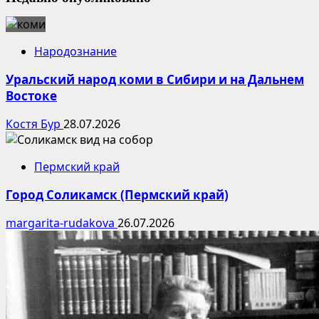
Народознание
Уральский народ коми в Сибири и на Дальнем
Востоке
Костя Бур
28.07.2026
Пермский край
Город Соликамск (Пермский край)
margarita-rudakova
26.07.2026