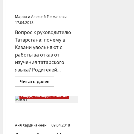
отказ от изучения
татарского языка
Мария и Алексей Толмачевы
17.04.2018
Вопрос к руководителю
Татарстана: почему в
Казани увольняют с
работы за отказ от
изучения татарского
языка? Родителей...
Прочитать
Читать далее
больше
о
В
Люди, взгляды, мнения
Казани
увольняют
за
отказ
Деревня Сардаял (Марий
от
Эл)
изучения
татарского
Аня Хардикайнен
09.04.2018
языка