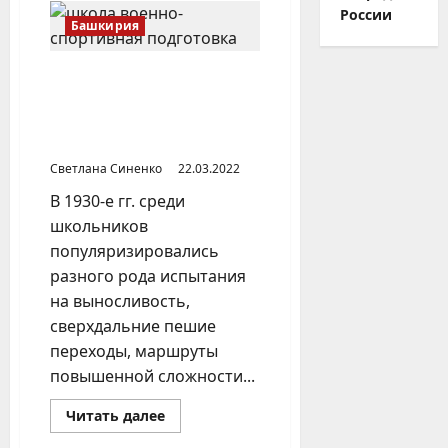
живет
России
деревенский
Башкирия
учитель
(Нижегородская
область)
Начальная военная
подготовка в школах
БАССР в предвоенное
время
Светлана Синенко
22.03.2022
В 1930-е гг. среди
школьников
популяризировались
разного рода испытания
на выносливость,
сверхдальние пешие
переходы, маршруты
повышенной сложности...
Прочитать
Читать далее
больше
о