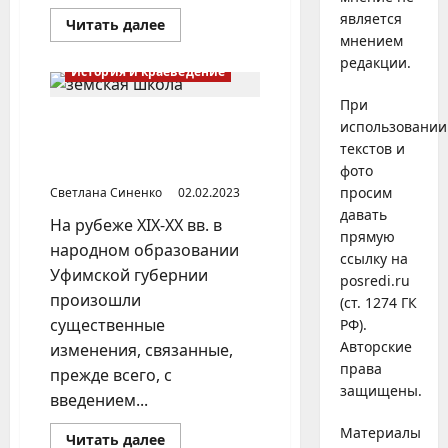
является
Прочитать
Читать далее
больше
мнением
о
редакции.
Кто
История и краеведение
в
XIX
При
веке
обучил
Народное образование в
использовании
якутских
Уфимской губернии на
текстов и
детей
грамоте?
рубеже XIX-XX вв.
фото
просим
Светлана Синенко
02.02.2023
давать
На рубеже XIX-XX вв. в
прямую
народном образовании
ссылку на
Уфимской губернии
posredi.ru
произошли
(ст. 1274 ГК
существенные
РФ).
Авторские
изменения, связанные,
права
прежде всего, с
защищены.
введением...
Материалы
Прочитать
Читать далее