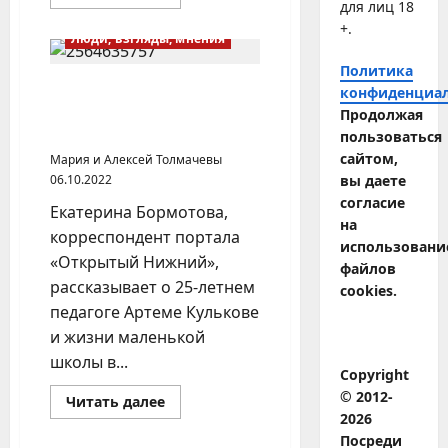
больше
для лиц 18
о
+.
Народное
Люди, взгляды, мнения
образование
в
Политика
Уфимской
губернии
Как живет деревенский
конфиденциа
на
учитель (Нижегородская
Продолжая
рубеже
XIX-
область)
пользоваться
XX
вв.
сайтом,
Мария и Алексей Толмачевы
06.10.2022
вы даете
согласие
Екатерина Бормотова,
на
корреспондент портала
использовани
«Открытый Нижний»,
файлов
рассказывает о 25-летнем
cookies.
педагоге Артеме Кулькове
и жизни маленькой
школы в...
Copyright
© 2012-
Прочитать
Читать далее
больше
2026
о
Посреди
Как