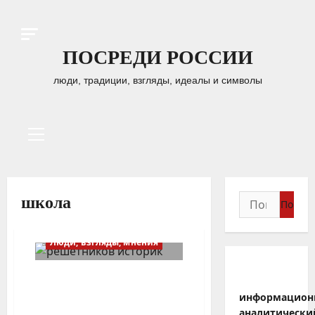
Перейти
к
содержимому
ПОСРЕДИ РОССИИ
люди, традиции, взгляды, идеалы и символы
Основное
меню
Найти:
школа
Люди, взгляды, мнения
Как превратить русских
мальчиков и девочек в
информацион
украинских
аналитически