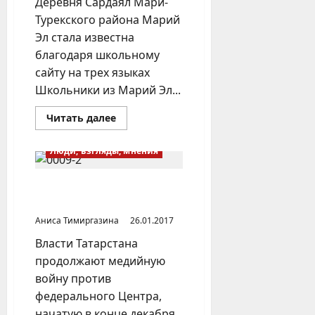
Деревня Сардаял Мари-
Турекского района Марий
Эл стала известна
благодаря школьному
сайту на трех языках
Школьники из Марий Эл...
Прочитать
Читать далее
больше
о
Деревня
Люди, взгляды, мнения
Сардаял (Марий
Эл)
Кому в Татарстане выгоден
скандал с хиджабами?
Аниса Тимиргазина
26.01.2017
Власти Татарстана
продолжают медийную
войну против
федерального Центра,
начатую в конце декабря