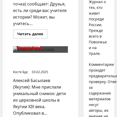
Журнал о
точка) сообщает: Друзья,
тех, кто
есть ли среди вас учителя
живет
истории? Может, вы
посреди
учитесь...
России.
Прежде
Прочитать
Читать далее
всего в
больше
о
Поволжье
Конкурс
Геополитика
и на
для
учителей
Урале.
истории
и
Кто в XIX веке обучил
обществознания
Комментарии
якутских детей грамоте?
проходят
Костя Бур
03.02.2025
предваритель
Алексей Басылаев
проверку. Отве
(Якутия): Мне прислали
за
уникальный снимок: дети
содержание
материалов
из церковной школы в
несут
Якутии XIX века.
авторы, их
Опубликовал в...
мнение не