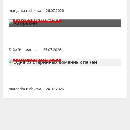
Город Соликамск (Пермский край)
margarita-rudakova
26.07.2026
История и краеведение
Неопубликованная «История русских
городов» раннесоветской эпохи
Тайя Гильманова
25.07.2026
История и краеведение
Малоизвестные заводы Южного Урала
(Челябинская область)
margarita-rudakova
24.07.2026