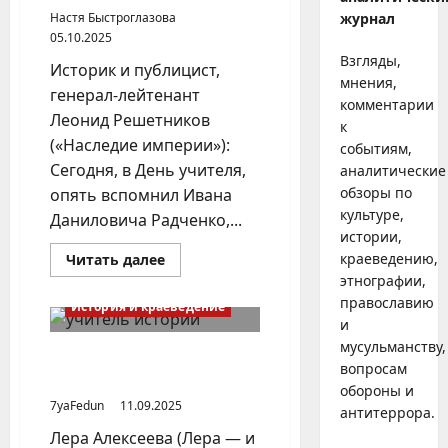
Настя Быстроглазова
журнал
05.10.2025
Взгляды,
Историк и публицист,
мнения,
генерал-лейтенант
комментарии
Леонид Решетников
к
(«Наследие империи»):
событиям,
Сегодня, в День учителя,
аналитические
обзоры по
опять вспомнил Ивана
культуре,
Даниловича Радченко,...
истории,
Прочитать
краеведению,
Читать далее
больше
этнографии,
о
Как
православию
История и краеведение
превратить
и
русских
мальчиков
мусульманству,
и
Конкурс для учителей
вопросам
девочек
истории и обществознания
в
обороны и
украинских
7yaFedun
11.09.2025
антитеррора.
Лера Алексеева (Лера — и