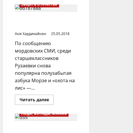
Начальная
Защита Отечества
военная
подготовка
в
школах
В Мордовии популярна
БАССР
«охота на лис»
в
предвоенное
Аня Хардикайнен
25.05.2018
время
По сообщению
мордовских СМИ, среди
старшеклассников
Рузаевки снова
популярна полузабытая
азбука Морзе и «охота на
лис» —...
Прочитать
Читать далее
больше
о
В
Люди, взгляды, мнения
Мордовии
популярна
«охота
на
В Казани увольняют за
лис»