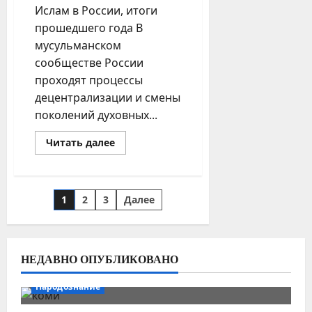
Ислам в России, итоги
прошедшего года В
мусульманском
сообществе России
проходят процессы
децентрализации и смены
поколений духовных...
Прочитать
Читать далее
больше
о
Ислам
в
России,
Пагинация
1
2
3
Далее
итоги
прошедшего
записей
года
НЕДАВНО ОПУБЛИКОВАНО
Народознание