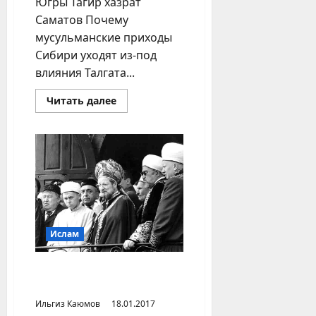
Югры Тагир хазрат
Саматов Почему
мусульманские приходы
Сибири уходят из-под
влияния Талгата...
Прочитать
Читать далее
больше
о
Мусульманские
приходы
Сибири
уходят
из-
под
влияния
ЦДУМ
Ислам
Ислам в России, итоги
прошедшего года
Ильгиз Каюмов
18.01.2017