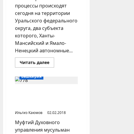
процессы происходят
сегодня на территории
Уральского федерального
округа, два субъекта
которого, Ханты-
Мансийский и Ямало-
Ненецкий автономные...
Прочитать
Читать далее
больше
о
Ислам
Башкирия
на
Урале
(Уральский
Федеральный
ЦДУМ в Уфе и ДУМ в
округ)
Пензе окончательно
расстались
Ильгиз Каюмов
02.02.2018
Муфтий Духовного
управления мусульман