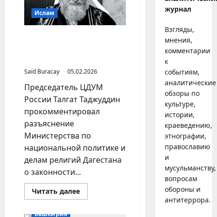
журнал
Ислам
Взгляды,
Верховный муфтий России
мнения,
против демонстративного
комментарии
публичного намаза
к
Said Buracay
05.02.2026
событиям,
аналитические
Председатель ЦДУМ
обзоры по
России Талгат Таджуддин
культуре,
прокомментировал
истории,
разъяснение
краеведению,
Министерства по
этнографии,
православию
национальной политике и
и
делам религий Дагестана
мусульманству,
о законности...
вопросам
обороны и
Прочитать
Читать далее
больше
антитеррора.
о
Верховный
Башкирия