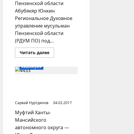
Пензенской области
Абубякяр Юнкин
Региональное Духовное
управление мусульман
Пензенской области
(РДУМ ПО) под...
Прочитать
Читать далее
больше
о
ЦДУМ
Башкирия
в
Уфе
и
ДУМ в
Мусульманские приходы
Пензе
Сибири уходят из-под
окончательно
расстались
влияния ЦДУМ
Сарвай Нуртдинов
04.02.2017
Муфтий Ханты-
Мансийского
автономного округа —