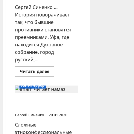
Сергей Синенко …
История поворачивает
так, что бывшие
противники становятся
преемниками. Уфа, где
находится Духовное
собрание, город
русский,...
Прочитать
Читать далее
больше
о
Муфтий
Антитеррор
Габдессалям
Габдрахимов
Ислам на Урале (Уральский
Федеральный округ)
Сергей Синенко
29.01.2020
Сложные
этноконфессиональные