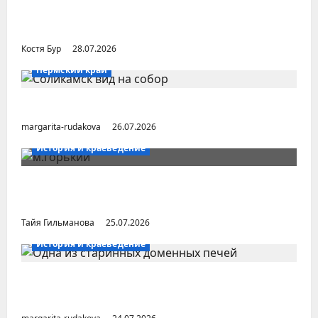
Уральский народ коми в Сибири и на
Дальнем Востоке
Костя Бур
28.07.2026
Пермский край
Город Соликамск (Пермский край)
margarita-rudakova
26.07.2026
История и краеведение
Неопубликованная «История русских
городов» раннесоветской эпохи
Тайя Гильманова
25.07.2026
История и краеведение
Малоизвестные заводы Южного Урала
(Челябинская область)