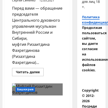
Сергей Синенко
12.05.2021
для лиц 18
+.
Перед вами — обращение
председателя
Политика
Центрального духовного
конфиденциа
управления мусульман
Продолжая
Внутренней России и
пользоваться
Сибири,
сайтом,
вы даете
муфтия Ризаитдина
согласие
Фахретдинова
на
(Ризаэтдина
использовани
Фахретдина)...
файлов
cookies.
Прочитать
Читать далее
больше
о
Обращение
муфтия
Ризаитдина
Башкирия
Copyright
Фахретдинова
к
© 2012-
ДУМ
2026
Муфтий Ризаитдин
БАССР
Посреди
Фахретдинов