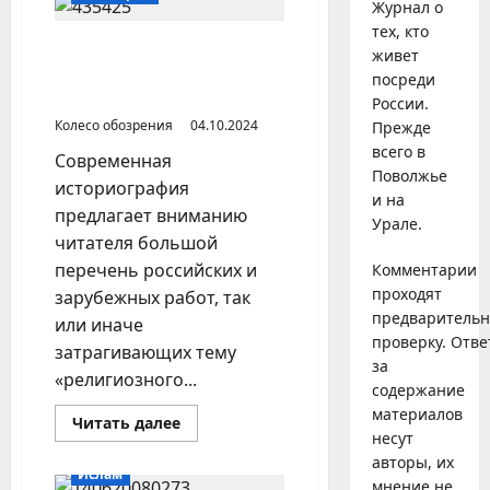
муфтий
Журнал о
России
тех, кто
против
демонстративного
Центральное духовное
живет
публичного
управление мусульман в
намаза
посреди
1920-е гг.
России.
Колесо обозрения
04.10.2024
Прежде
всего в
Современная
Поволжье
историография
и на
предлагает вниманию
Урале.
читателя большой
перечень российских и
Комментарии
проходят
зарубежных работ, так
предваритель
или иначе
проверку. Отве
затрагивающих тему
за
«религиозного...
содержание
материалов
Прочитать
Читать далее
больше
несут
о
авторы, их
Центральное
Ислам
духовное
мнение не