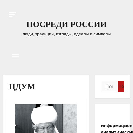
Перейти
к
содержимому
ПОСРЕДИ РОССИИ
люди, традиции, взгляды, идеалы и символы
Основное
меню
Найти:
ЦДУМ
информацион
аналитически