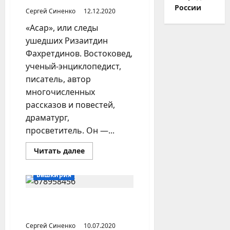
России
Сергей Синенко
12.12.2020
«Асар», или следы
ушедших Ризаитдин
Фахретдинов. Востоковед,
ученый-энциклопедист,
писатель, автор
многочисленных
рассказов и повестей,
драматург,
просветитель. Он —...
Прочитать
Читать далее
больше
о
Муфтий
Башкирия
Ризаитдин
Фахретдинов
Муфтий Габдессалям
Габдрахимов
Сергей Синенко
10.07.2020