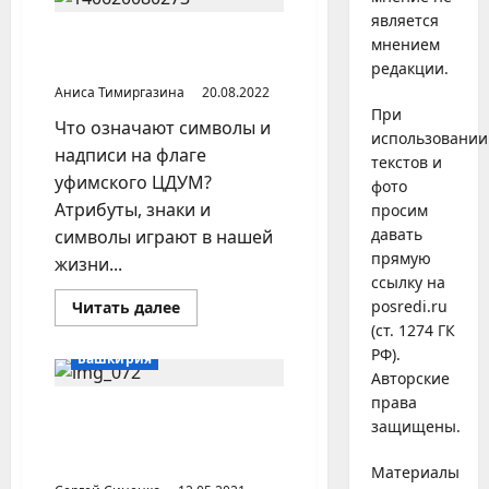
управление
является
мусульман
в
Символика флага ЦДУМ
мнением
1920-
России
редакции.
е
гг.
Аниса Тимиргазина
20.08.2022
При
Что означают символы и
использовании
надписи на флаге
текстов и
уфимского ЦДУМ?
фото
Атрибуты, знаки и
просим
давать
символы играют в нашей
прямую
жизни...
ссылку на
Прочитать
posredi.ru
Читать далее
больше
(ст. 1274 ГК
о
Символика
РФ).
Башкирия
флага
Авторские
ЦДУМ
России
права
Обращение муфтия
защищены.
Ризаитдина Фахретдинова к
ДУМ БАССР
Материалы