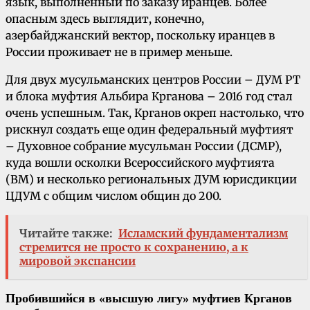
язык, выполненный по заказу иранцев.
Более
опасным здесь выглядит, конечно,
азербайджанский вектор, поскольку иранцев в
России проживает не в пример меньше.
Для двух мусульманских центров России – ДУМ РТ
и блока муфтия Альбира Крганова – 2016 год стал
очень успешным. Так, Крганов окреп настолько, что
рискнул создать еще один федеральный муфтият
– Духовное собрание мусульман России (ДСМР),
куда вошли осколки Всероссийского муфтията
(ВМ) и несколько региональных ДУМ юрисдикции
ЦДУМ с общим числом общин до 200.
Читайте также:
Исламский фундаментализм
стремится не просто к сохранению, а к
мировой экспансии
Пробившийся в «высшую лигу» муфтиев Крганов