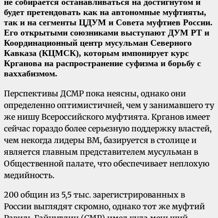
не собирается останавливаться на достигнутом и
будет претендовать как на автономные муфтияты,
так и на сегменты ЦДУМ и Совета муфтиев России.
Его открытыми союзниками выступают ДУМ РТ и
Координационный центр мусульман Северного
Кавказа (КЦМСК), которым импонирует курс
Крганова на распространение суфизма и борьбу с
ваххабизмом.
Перспективы ДСМР пока неясны, однако они
определенно оптимистичней, чем у занимавшего ту
же нишу Всероссийского муфтията. Крганов имеет
сейчас гораздо более серьезную поддержку властей,
чем некогда лидеры ВМ, базируется в столице и
является главным представителем мусульман в
Общественной палате, что обеспечивает неплохую
медийность.
200 общин из 5,5 тыс. зарегистрированных в
России выглядят скромно, однако тот же муфтий
Равиль Гайнутдин (СМР) имел куда меньший