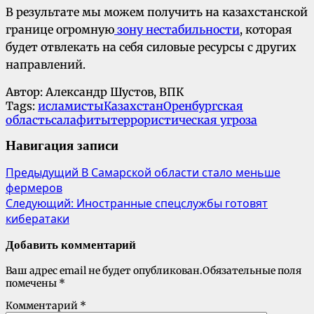
В результате мы можем получить на казахстанской
границе огромную
зону нестабильности
, которая
будет отвлекать на себя силовые ресурсы с других
направлений.
Автор: Александр Шустов, ВПК
Tags:
исламисты
Казахстан
Оренбургская
область
салафиты
террористическая угроза
Навигация записи
Предыдущий
В Самарской области стало меньше
фермеров
Следующий:
Иностранные спецслужбы готовят
кибератаки
Добавить комментарий
Ваш адрес email не будет опубликован.
Обязательные поля
помечены
*
Комментарий
*