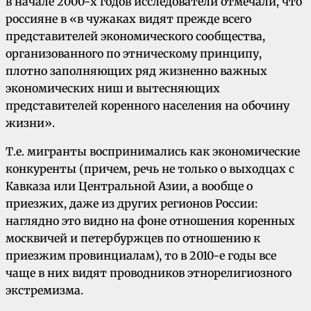
в начале 2000-х годов исследователи отмечали, что
россияне в «в чужаках видят прежде всего
представителей экономического сообщества,
организованного по этническому принципу,
плотно заполняющих ряд жизненно важных
экономических ниш и вытесняющих
представителей коренного населения на обочину
жизни».
Т.е. мигранты воспринимались как экономические
конкуренты (причем, речь не только о выходцах с
Кавказа или Центральной Азии, а вообще о
приезжих, даже из других регионов России:
наглядно это видно на фоне отношения коренных
москвичей и петербуржцев по отношению к
приезжим провинциалам), то в 2010-е годы все
чаще в них видят проводников этнорелигиозного
экстремизма.