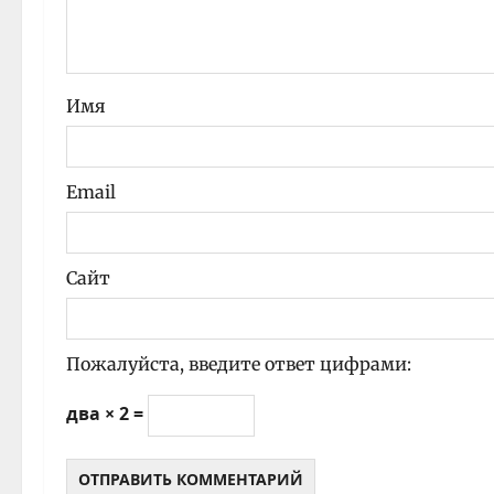
п
и
Имя
с
и
Email
Сайт
Пожалуйста, введите ответ цифрами:
два × 2 =