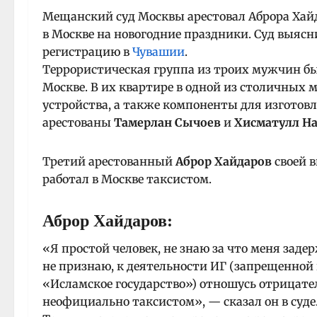
Мещанский суд Москвы арестовал Аброра Хайд
в Москве на новогодние праздники. Суд выясн
регистрацию в
Чувашии
.
Террористическая группа из троих мужчин б
Москве. В их квартире в одной из столичны
устройства, а также компоненты для изготов
арестованы
Тамерлан Сычоев
и
Хисматулл Н
Третий арестованный
Аброр Хайдаров
своей в
работал в Москве таксистом.
Аброр Хайдаров
:
«Я простой человек, не знаю за что меня заде
не признаю, к деятельности ИГ (запрещенной
«Исламское государство») отношусь отрицате
неофициально таксистом», — сказал он в суде.