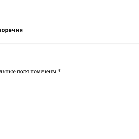
воречия
льные поля помечены
*