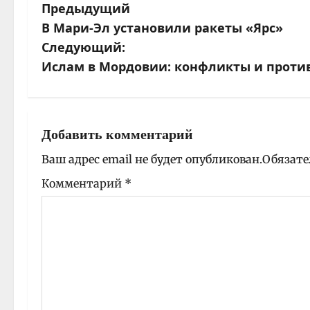
Предыдущий
Н
В Мари-Эл установили ракеты «Ярс»
а
Следующий:
Ислам в Мордовии: конфликты и проти
в
и
г
Добавить комментарий
а
Ваш адрес email не будет опубликован.
Обязате
ц
Комментарий
*
и
я
з
а