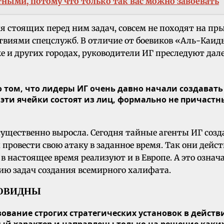
тными, потому что только так вас можно завоевать
я стоящих перед ним задач, совсем не походят на 
твиями спецслужб. В отличие от боевиков «Аль-Каид
ке и других городах, руководители ИГ преследуют да
том, что лидеры ИГ очень давно начали создавать 
 эти ячейки состоят из лиц, формально не причастн
ущественно выросла. Сегодня тайные агенты ИГ соз
провести свою атаку в заданное время. Так они дейст
 настоящее время реализуют и в Европе. А это означа
ю задач создания всемирного халифата.
НОВИДНЫ
ование строгих стратегических установок в действи
ный характер и направлены только на решение как