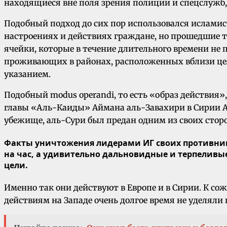
находящиеся вне поля зрения полиции и спецслужб
Подобный подход до сих пор использовался исламист
настроениях и действиях граждане, но прошедшие т
ячейки, которые в течение длительного времени не
проживающих в районах, расположенных вблизи цел
указанием.
Подобный modus operandi, то есть «образ действия»
главы «Аль-Каиды» Аймана аль-Завахири в Сирии А
убежище, аль-Сури был предан одним из своих сторо
Факты уничтожения лидерами ИГ своих противников
на час, а удивительно дальновидные и терпелив
цели.
Именно так они действуют в Европе и в Сирии. К со
действиям на Западе очень долгое время не уделяли