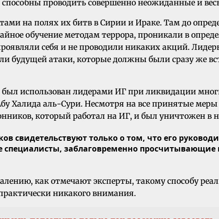
, способны проводить совершенно неожиданные и вес
ами на полях их битв в Сирии и Ираке. Там до опред
айное обучение методам террора, проникали в опред
 проявляли себя и не проводили никаких акций. Лиде
и будущей атаки, которые должны были сразу же вст
, был использован лидерами ИГ при ликвидации многи
бу Халида аль-Сури. Несмотря на все принятые меры
нников, который работал на ИГ, и был уничтожен в на
 свидетельствуют только о том, что его руководит
ые специалисты, заблаговременно просчитывающие
жалению, как отмечают эксперты, такому способу ре
 практически никакого внимания.