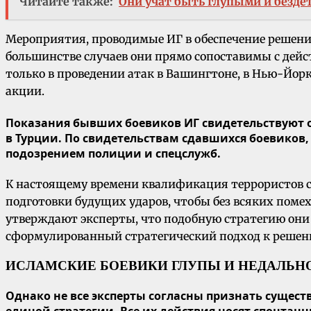
Читайте также:
Они учат быть глупыми и безде
Мероприятия, проводимые ИГ в обеспечение решени
большинстве случаев они прямо сопоставимы с дейс
только в проведении атак в Вашингтоне, в Нью-Йор
акции.
Показания бывших боевиков ИГ свидетельствуют о 
в Турции. По свидетельствам сдавшихся боевиков,
подозрением полиции и спецслужб.
К настоящему времени квалификация террористов с
подготовки будущих ударов, чтобы без всяких помех 
утверждают эксперты, что подобную стратегию они в
сформулированный стратегический подход к решени
ИСЛАМСКИЕ БОЕВИКИ ГЛУПЫ И НЕДАЛЬ
Однако не все эксперты согласны признать существ
единой стратегии. Все их действия носят спонтан