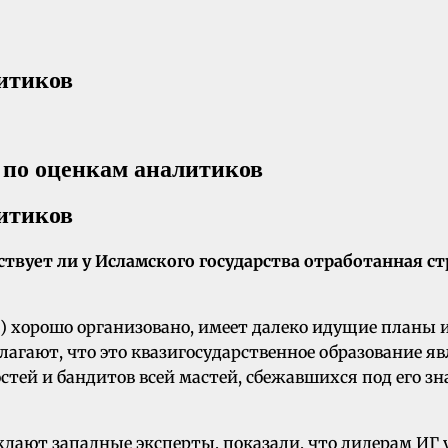
итиков
итиков
ествует ли у Исламского государства отработанная 
 хорошо организовано, имеет далеко идущие планы и 
лагают, что это квазигосударственное образование я
й и бандитов всей мастей, сбежавшихся под его зна
ждают западные эксперты, показали, что лидерам ИГ 