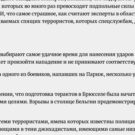
ти которых во много раз превосходят подпольные си
И, что самое страшное, как считают эксперты в облас
ываемых спящих террористов, которых спецслужбам, д
бирают самое удачное время для нанесения ударов си
жет произойти нападение и не принимают соответст
а одного из боевиков, напавших на Париж, несколько 
ии, что подготовка терактов в Брюсселе была начат
ими целями. Взрывы в столице Бельгии продемонстри
 теми террористами, имена которых известны полици
ающими в тени джихадистами, имеющими самые низкие