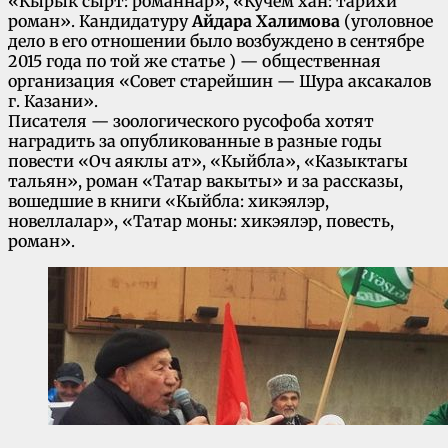
«Кырык сырт: романнар», «Кучем хан: тарихи
роман». Кандидатуру
Айдара Халимова
(уголовное
дело в его отношении было возбуждено в сентябре
2015 года по той же статье ) — общественная
организация «Совет старейшин — Шура аксакалов
г. Казани».
Писателя — зоологического русофоба хотят
наградить за опубликованные в разные годы
повести «Оч аяклы ат», «Кыйбла», «Казыктагы
тальян», роман «Татар вакыты» и за рассказы,
вошедшие в книги «Кыйбла: хикэялэр,
новеллалар», «Татар моны: хикэялэр, повесть,
роман».