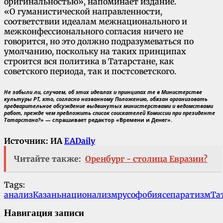
оригинальностью», напоминает издание.
«О гуманистической направленности,
соответствии идеалам межнационального и
межконфессионального согласия ничего не
говорится, но это должно подразумеваться по
умолчанию, поскольку на таких принципах
строится вся политика в Татарстане, как
советского периода, так и постсоветского.
Не забыли ли, случаем, об этих идеалах и принципах те в Министерстве
культуры РТ, кто, согласно названному Положению, обязан организовать
предварительное обсуждение выдвинутых министерствами и ведомствами
работ, прежде чем предложить список соискателей Комиссии при президенте
Татарстана?
» — спрашивает редактор «Времени и Денег».
Источник: ИА
EADaily
Читайте также:
Оренбург - столица Евразии?
Tags:
анализ
Казань
национализм
русофобия
сепаратизм
Та
Навигация записи