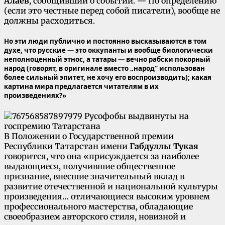
Алаев
, сообщивший о событии. — По определению
(если это честные перед собой писатели), вообще не
должны расходиться.
Но эти люди публично и постоянно высказываются в том
духе, что русские — это оккупанты и вообще биологически
неполноценный этнос, а татары — вечно рабски покорный
народ (говорят, в оригинале вместо „народ“ использован
более сильный эпитет, не хочу его воспроизводить); какая
картина мира предлагается читателям в их
произведениях?»
В Положении о Государственной премии
Республики Татарстан имени
Габдуллы Тукая
говорится, что она «присуждается за наиболее
выдающиеся, получившие общественное
признание, внесшие значительный вклад в
развитие отечественной и национальной культуры
произведения… отличающиеся высоким уровнем
профессионального мастерства, обладающие
своеобразием авторского стиля, новизной и