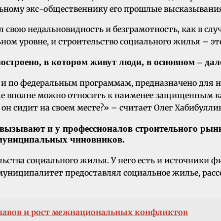
ному экс-общественнику его прошлые высказывания,
 свою недальновидность и безграмотность, как в слу
ном уровне, и строительство социального жилья – эт
остроено, в котором живут люди, в основном – дал
ле и по федеральным программам, предназначено для
е вполне можно относить к наименее защищенным кат
м он сидит на своем месте?» – считает Олег Хабибулли
вызывают и у профессионалов строительного рынк
и муниципальных чиновников.
ьства социального жилья. У него есть и источники ф
муниципалитет предоставлял социальное жилье, рассе
лавов и рост межнациональных конфликтов