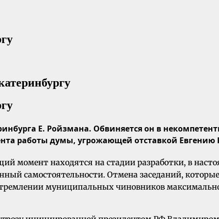
ргу
ргу
ринбурга Е. Ройзмана. Обвиняется он в некомпетен
ента работы думы, угрожающей отставкой Евгению
ящий момент находятся на стадии разработки, в нас
енный самостоятельности. Отмена заседаний, котор
 о стремлении муниципальных чиновников максимальн
 угрозу инициированной президентом РФ Владимиром