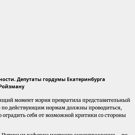
тности.
Депутаты гордумы Екатеринбурга
 Ройзману
тоящий момент мэрия превратила представительный
ые по действующим нормам должны проводиться,
о оградить себя от возможной критики со стороны
 Путиным реформе местного самоуправления – по