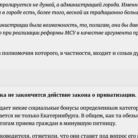
тролируется не думой, а администрацией города. Имен
в городе есть, более того, весной их традиционно больш
инистрации была возможность, то, полагаю, они бы дав
о при реализации реформы МСУ в качестве аргумента п
 в полномочия которого, в частности, входит и созыв
ка не закончится действие закона о приватизации.
 дает некие социальные бонусы определенным категор
сается не только Екатеринбурга. В общем, как та об
о итогам приема граждан в минувшую пятницу.
водителя, отметили, что они ставят под вопрос его 