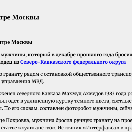
нтре Москвы
мужчины, который в декабре прошлого года бросил 
ходец из
Северо-Кавказского федерального округа
гранату рядом с остановкой общественного транспор
о управления МВД.
оженец северного Кавказа Махмуд Ахмедов 1983 года р
 Был одет в удлиненную куртку темного цвета, светлы
 По его словам, составлен фоторобот мужчины, сейчас
ице Покровка, мужчина бросил ручную гранату на прое
о статье «хулиганство». Источник «Интерфакса» в п