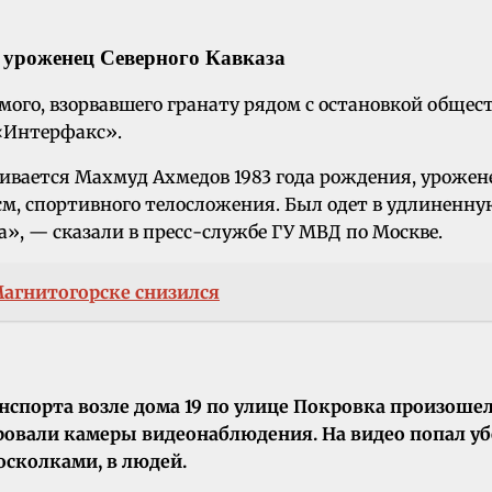
л уроженец Северного Кавказа
ого, взорвавшего гранату рядом с остановкой общест
 «Интерфакс».
вается Махмуд Ахмедов 1983 года рождения, уроженец
75 см, спортивного телосложения. Был одет в удлиненн
а», — сказали в пресс-службе ГУ МВД по Москве.
Магнитогорске снизился
спорта возле дома 19 по улице Покровка произошел 
ровали камеры видеонаблюдения. На видео попал у
сколками, в людей.