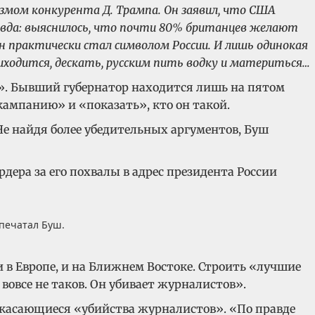
мом конкурента Д. Трампа. Он заявил, что США
авда: выяснилось, что почти 80% британцев желают
практически стал символом России. И лишь одинокая
иходится, дескать, русским пить водку и материться…
». Бывший губернатор находится лишь на пятом
кампанию» и «показать», кто он такой.
Не найдя более убедительных аргументов, Буш
дера за его похвалы в адрес президента России
ипечатал Буш.
 в Европе, и на Ближнем Востоке. Строить «лучшие
вовсе не таков. Он убивает журналистов».
, касающиеся «убийства журналистов». «По правде