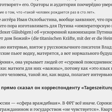
готворят» его.
Ораторы и аудитория поочерёдно уверя
 о том, что «такой человек рождается раз в сто лет».
е актёра Иван Охлобыстина, вообще заявляют, что п
что пора изготавливать для Путина «императорскую 
doxer Gläubigen) об «ускоренной канонизации Путина» 
 Божий» (die titanischen Kräfte, mit der er die Heimat
вано интервью, взятое у русскоязычного писателя Вл
сские пьют водку, матерятся, а вот нормального буду
«броня», она укрывает людей от «суровой повседневно
ки: матюги для них «важны», потому как «это язык н
кого человека, такой же, как водка, полагает интервь
 прямо сказал он корреспонденту «Tageszeitun
оссии — «сфера враждебная». В ФРГ всё иначе. Сорок
у гражданином и государством «не чувствуется». Квар