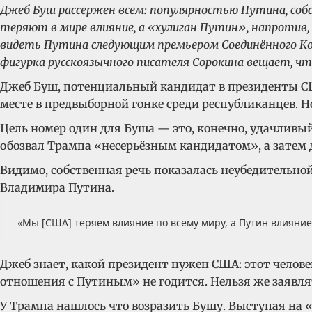
Джеб Буш рассержен всем: популярностью Путина, со
теряют в мире влияние, а «хулиган Путин», напротив
видеть Путина следующим премьером Соединённого Ко
фигурка русскоязычного писателя Сорокина вещает, ч
Джеб Буш, потенциальный кандидат в президенты С
месте в предвыборной гонке среди республиканцев. Н
Цель номер один для Буша — это, конечно, удачливы
обозвал Трампа «несерьёзным кандидатом», а затем 
Видимо, собственная речь показалась неубедительной
Владимира Путина.
«Мы [США] теряем влияние по всему миру, а Путин влияние
Джеб знает, какой президент нужен США: этот челове
отношения с Путиным» не годится. Нельзя же заявлят
У Трампа нашлось что возразить Бушу. Выступая на 