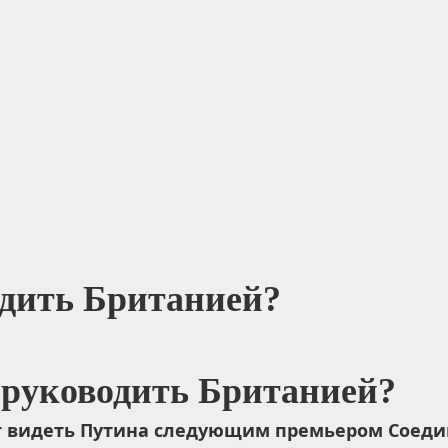
одить Британией?
т видеть Путина следующим премьером Соеди