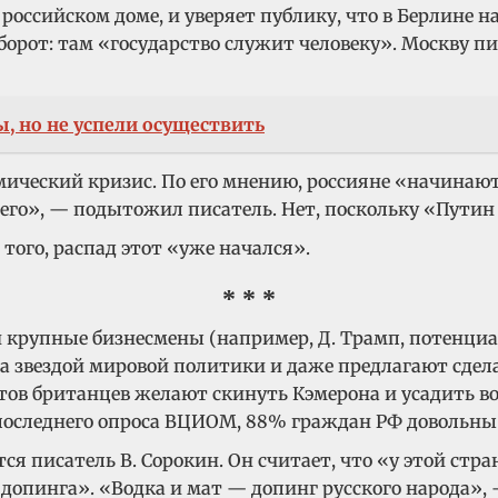
оссийском доме, и уверяет публику, что в Берлине на 
борот: там «государство служит человеку». Москву пи
, но не успели осуществить
мический кризис. По его мнению, россияне «начинают
его», — подытожил писатель. Нет, поскольку «Путин 
 того, распад этот «уже начался».
* * *
и крупные бизнесмены (например, Д. Трамп, потенци
 звездой мировой политики и даже предлагают сдел
тов британцев желают скинуть Кэмерона и усадить во 
м последнего опроса ВЦИОМ, 88% граждан РФ довольн
я писатель В. Сорокин. Он считает, что «у этой стра
допинга». «Водка и мат — допинг русского народа», 