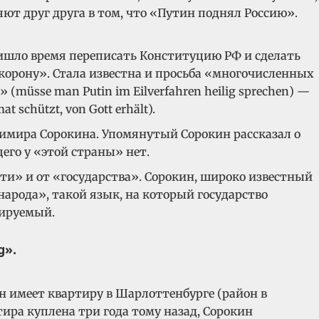
ют друг друга в том, что «Путин поднял Россию».
ришло время переписать Конституцию РФ и сделать
корону». Стала известна и просьба «многочисленных
(müsse man Putin im Eilverfahren heilig sprechen) —
 schützt, von Gott erhält).
адимира Сорокина. Упомянутый Сорокин рассказал о
щего у «этой страны» нет.
сти» и от «государства». Сорокин, широко известный
арода», такой язык, на который государство
юируемый.
g».
ин имеет квартиру в Шарлоттенбурге (район в
тира куплена три года тому назад, Сорокин