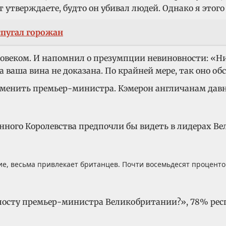
 утверждаете, будто он убивал людей. Однако я этого 
спугал горожан
веком. И напомнил о презумпции невиновности: «Ник
а ваша вина не доказана. По крайней мере, так оно об
менить премьер-министра. Кэмерон англичанам давн
ённого Королевства предпочли бы видеть в лидерах Ве
е, весьма привлекает британцев. Почти восемьдесят проценто
а посту премьер-министра Великобритании?», 78% ре