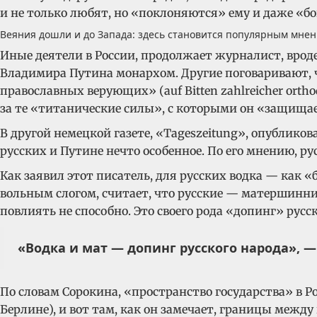
и не только любят, но «поклоняются» ему и даже «бо
Веяния дошли и до Запада: здесь становится популярным мнение
Иные деятели в России, продолжает журналист, врод
Владимира Путина монархом. Другие поговаривают, 
православных верующих» (auf Bitten zahlreicher ortho
за те «титанические силы», с которыми он «защищает дом
В другой немецкой газете, «Tageszeitung», опублико
русских и Путине нечто особенное. По его мнению, ру
Как заявил этот писатель, для русских водка — как 
вольным слогом, считает, что русские — матершинни
повлиять не способно. Это своего рода «допинг» русс
«Водка и мат — допинг русского народа», —
По словам Сорокина, «пространство государства» в Р
Берлине), и вот там, как он замечает, границы межд