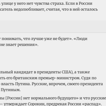
улице у него нет чувства страха. Если в России
сатель недолюбливает, считая, что в ней осталось
 понимать, что лучше уже не будет». «Люди
не знает решения».
альный кандидат в президенты США), а также
ать его британским премьер-министром. Судя по
власть Путина. Русские, впрочем, своего президента
ы Путиным.
ны [России] нет нормального будущего» и что русские
— утверждает Сорокин, предрекая России «распад».