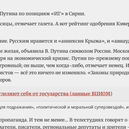
 Путина по позициям «ИГ» в Сирии.
яцы, отмечает газета. А вот рейтинг одобрения Кэме
ние. Русским нравится и «аннексия Крыма», и «авиау
о не желая, объявила В. Путина символом России. Мо
мотря на экономический кризис. Путин по-прежнему 
громный; он выше, чем когда-либо, отмечает немец. 
ристов — всё это ничего не изменило. «Законы прир
оров.
тделяют себя от государства (данные ВЦИОМ)
для подражания», «политической и моральной суперзвездой», и 
о пропаганда. И тем не менее… В телестудиях говорят
атели, писатели, региональные депутаты и зрители 