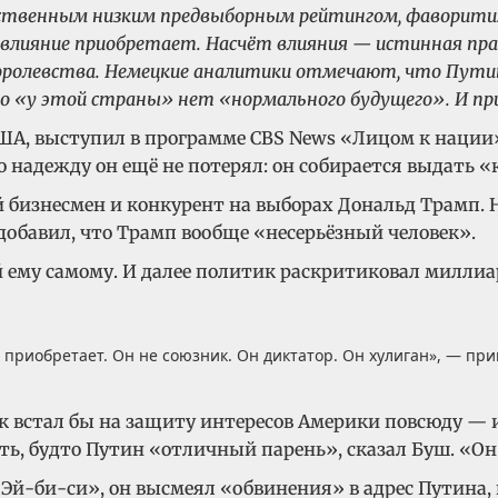
бственным низким предвыборным рейтингом, фаворитиз
, влияние приобретает. Насчёт влияния — истинная пр
ролевства. Немецкие аналитики отмечают, что Путин 
то «у этой страны» нет «нормального будущего». И пр
ША, выступил в программе CBS News «Лицом к нации
о надежду он ещё не потерял: он собирается выдать «
й бизнесмен и конкурент на выборах Дональд Трамп. 
добавил, что Трамп вообще «несерьёзный человек».
 ему самому. И далее политик раскритиковал миллиар
 приобретает. Он не союзник. Он диктатор. Он хулиган», — пр
к встал бы на защиту интересов Америки повсюду — и
ь, будто Путин «отличный парень», сказал Буш. «Он 
«Эй-би-си», он высмеял «обвинения» в адрес Путина