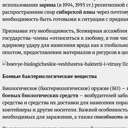
использования
зарина
(в 1994, 1995 гг.) религиозно
распространение спор
сибирской язвы
через почтов
необходимость быть готовыми к ситуации с предна
Признавая эту необходимость, Всемирная ассамблея 
государства-члены «относиться к любому, в том чи
ядерному удару для нанесения вреда как к глобальн
опытом, предоставления материалов и ресурсов в ц
Боевые бактериологические вещества
Биологическое (бактериологическое) оружие (БО) – 
боевых биологических средств
– возбудителей забо
средства и средства их доставки для нанесения пор
контейнеры и другие носители. Важной особенност
необходимых для заражения, а также
способность
н