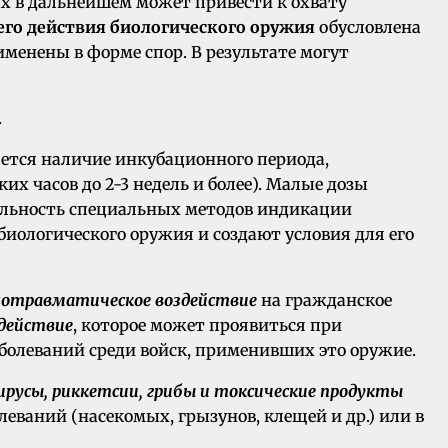
х в дальнейшем может привести к охвату
го действия биологического оружия
обусловлена
менены в форме спор. В результате могут
.
яется наличие инкубационного периода,
х часов до 2-3 недель и более). Малые дозы
ительность специальных методов индикации
иологического оружия и создают условия для его
хотравматическое воздействие
на гражданское
действие
, которое может проявиться при
болеваний среди войск, применивших это оружие.
ирусы, риккетсии, грибы и токсические продукты
ваний (насекомых, грызунов, клещей и др.) или в