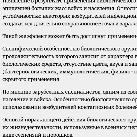
Появление в результате применения биологического
эпидемией больших масс войск и населения. Относ
устойчивостью некоторых возбудителей инфекционны
создаваться длительно сохраняющиеся очаги зараж
Такой же эффект может быть достигнут применени
Специфической особенностью биологического оружия
продолжительность которого зависит от характера в
биологических средств, отсутствие цвета, вкуса и
(бактериологических, иммунологических, физико-х
скрытого применения.
По мнению зарубежных специалистов, одним из свой
население и войска. Особенностью биологического о
использовании возбудителей контагиозных болезней
Основой поражающего действия биологического ор
их жизнедеятельности, используемые в военных цел
виде суспензий и порошков.