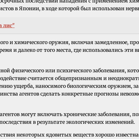
срочных последствий нападения с применением хим
ристов в Японии, в ходе которой был использован нер
а лис"
ого и химического оружия, включая замедленное, п
время и далеко от того места, где использовались эти
ной физического или психического заболевания, кото
 воздействие считается общепризнанным и неоднокра
ению ущерба, наносимого биологическим оружием, за
льшинства агентов сделать конкретные прогнозы невоз
 агентов могут включать хронические заболевания, 
последствия в результате экологических изменений.
йствия некоторых ядовитых веществ хорошо известн