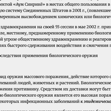
й сектой «Аум Синрикё» в местах общего пользования в
ую систему Соединенных Штатов в 2001 г., (повлекшее
меренным высвобождением химических или биологич
здравоохранения на своей 55 сессии в мае 2002 г. пр
сле, местному, преднамеренному применению биолог
ой угрозе общественному здравоохранению и реагиров
елях быстрого сдерживания воздействия и смягчения 
вид оружия массового поражения, действие которого
леваний людей, животных и растений. Биологическо
ажения противнику. Средством их доставки могут быт
ью биологического оружия является его высокая пор
екоторых инфекционных заболеваний
к эпидемическ