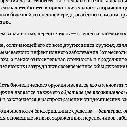
 оружия даже относительно небольшого числа больны
ительная
стойкость и продолжительность поражающе
х болезней во внешней среде, особенно если они при
ения.
ем зараженных переносчиков — клещей и насекомых
, отличающей его от всех других видов оружия, явл
ызываемого инфекционного заболевания (от нескольки
 запаха, а также относительная сложность и продолж
имических) затрудняют своевременное обнаружение б
ств биологического оружия является его
сильное пси
ружия является также его
обратное (ретроактивное) 
 и заключается в распространении эпидемических за
ужия являются бактериальные средства –
бактерии, в
ях с помощью живых зараженных переносчиков заболе