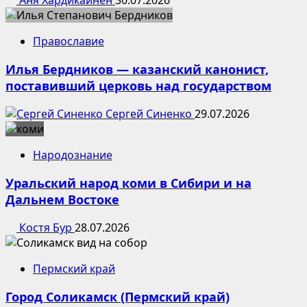
Аня Хардикайнен
30.07.2026
Православие
Илья Бердников — казанский канонист,
поставивший церковь над государством
Сергей Синенко
29.07.2026
Народознание
Уральский народ коми в Сибири и на
Дальнем Востоке
Костя Бур
28.07.2026
Пермский край
Город Соликамск (Пермский край)