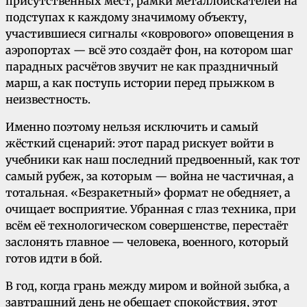
присутственных мест, рамки металлоискателей на
подступах к каждому значимому объекту,
участившиеся сигналы «коврового» оповещения в
аэропортах — всё это создаёт фон, на котором шаг
парадных расчётов звучит не как праздничный
марш, а как поступь истории перед прыжком в
неизвестность.
Именно поэтому нельзя исключить и самый
жёсткий сценарий: этот парад рискует войти в
учебники как наш последний предвоенный, как тот
самый рубеж, за которым — война не частичная, а
тотальная. «Безракетный» формат не обедняет, а
очищает восприятие. Убранная с глаз техника, при
всём её технологическом совершенстве, перестаёт
заслонять главное — человека, военного, который
готов идти в бой.
В год, когда грань между миром и войной зыбка, а
завтрашний день не обещает спокойствия, этот