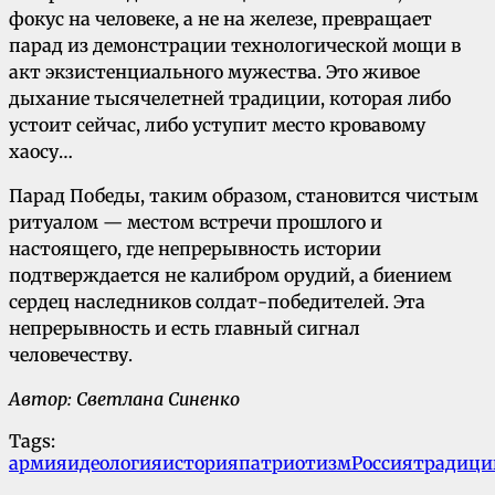
фокус на человеке, а не на железе, превращает
парад из демонстрации технологической мощи в
акт экзистенциального мужества. Это живое
дыхание тысячелетней традиции, которая либо
устоит сейчас, либо уступит место кровавому
хаосу…
Парад Победы, таким образом, становится чистым
ритуалом — местом встречи прошлого и
настоящего, где непрерывность истории
подтверждается не калибром орудий, а биением
сердец наследников солдат-победителей. Эта
непрерывность и есть главный сигнал
человечеству.
Автор: Светлана Синенко
Tags:
армия
идеология
история
патриотизм
Россия
традици