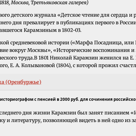
818, Москва, Третьяковская галерея)
ого детского журнала «Детское чтение для сердца и 
шнего дня превалирует в публикациях первого в Росс
авшегося Карамзиным в 1802-03.
сской средневековой истории («Марфа Посадница, или
вие вокруг Москвы», «Исторические воспоминания и з
ского труда.В 1801 Николай Карамзин женился на Е. 
го, Е. А. Колывановой (1804), с которой прожил счаст
а (Оренбуржье)
 историографом с пенсией в 2000 руб. для сочинения российск
следнего дня жизни Карамзин был занят писанием «И
уку и литературу, позволяющей видеть в ней одно и