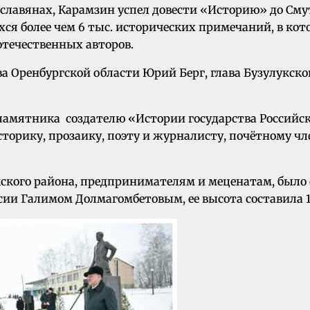
лавянах, Карамзин успел довести «Историю» до Смутн
ся более чем 6 тыс. исторических примечаний, в к
отечественных авторов.
 Оренбургской области Юрий Берг, глава Бузулукско
мятника создателю «Истории государства Российског
рику, прозаику, поэту и журналисту, почётному чл
ского района, предпринимателям и меценатам, было с
ии Галимом Долмагомбетовым, ее высота составила 1