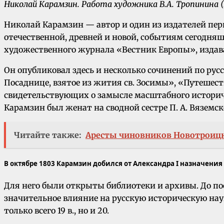
Николай Карамзин. Работа художника В.А. Тропинина (1
Николай Карамзин — автор и один из издателей перв
отечественной, древней и новой, событиям сегодня
художественного журнала «Вестник Европы», издав
Он опубликовал здесь и несколько сочинений по ру
Посаднице, взятое из жития св. Зосимы», «Путешест
свидетельствующих о замысле масштабного историче
Карамзин был женат на сводной сестре П. А. Вяземско
Читайте также:
Аресты чиновников Новотроицк
В октябре 1803 Карамзин добился от Александра I назначения
Для него были открыты библиотеки и архивы. До по
значительное влияние на русскую историческую на
только всего 19 в., но и 20.