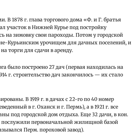
. В 1878 г. глава торгового дома «Ф. и Г. братья
л участок в Нижней Курье под постройку
есь на зимовку свои пароходы. Потом у городской
не-Курьинским урочищем для дачных поселений, и
на торги для сдачи в аренду.
ога было построено 27 дач (первая находилась на
1914 г. строительство дач закончилось — их стало
рованы. В 1919 г. в дачах с 22-го по 40 номер
енный в г. Оханск и г. Пермь), а в 1921 г. все
ны под городской дом отдыха. Еще 32 дачи, в кон.
за, послужили первоначальной жилищной базой
азывался Перм. пороховой завод).