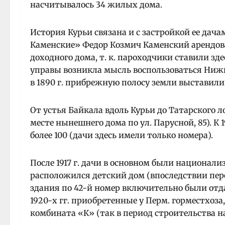
насчитывалось 34 жилых дома.
История Курьи связана и с застройкой ее дачами
Каменские» Федор Козмич Каменский арендова
доходного дома, т. к. пароходчики ставили зд
управы возникла мысль воспользоваться Ниж
в 1890 г. прибрежную полосу земли выставили 
От устья Байкала вдоль Курьи до Татарского л
месте нынешнего дома по ул. Парусной, 85). К 
более 100 (дачи здесь имели только номера).
После 1917 г. дачи в основном были национализи
расположился детский дом (впоследствии перевед
здания по 42-й номер включительно были отда
1920-х гг. приобретенные у Перм. горместхо
комбината «К» (так в период строительства н