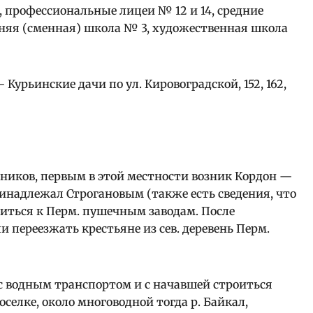
профессиональные лицеи № 12 и 14, средние
рняя (сменная) школа № 3, художественная школа
урьинские дачи по ул. Кировоградской, 152, 162,
ников, первым в этой местности возник Кордон —
 принадлежал Строгановым (также есть сведения, что
ситься к Перм. пушечным заводам. После
ли переезжать крестьяне из сев. деревень Перм.
у с водным транспортом и с начавшей строиться
поселке, около многоводной тогда р. Байкал,