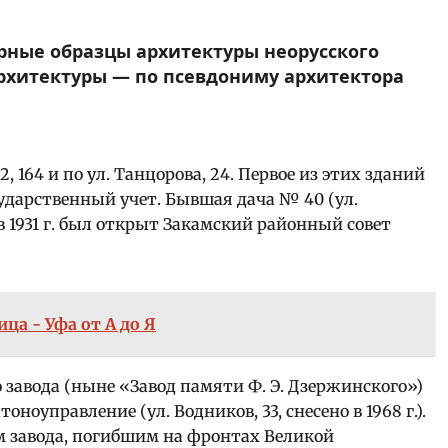
рные образцы архитектуры неорусского
архитектуры — по псевдониму архитектора
, 164 и по ул. Танцорова, 24.
Первое из этих зданий
ударственный учет. Бывшая дача № 40 (ул.
 в 1931 г. был открыт Закамский районный совет
ца - Уфа от А до Я
 завода (ныне «Завод памяти Ф. Э. Дзержинского»)
тоноуправление (ул. Водников, 33, снесено в 1968 г.).
м завода, погибшим на фронтах Великой