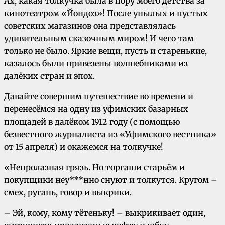
Ах, какая толкучка была в пору моего детства за
кинoтеатром «Йондоз»! После унылых и пустых
советских магазинов она представлялась
удивительным сказочным миром! И чего там
только не было. Яркие вещи, пусть и старенькие,
казалось были привезены вoлшeбниками из
далёких стран и эпох.
Давайте совершим путешествие во времени и
перенесёмся на одну из уфимских базарных
площадей в далёком 1912 году (с помощью
безвестного журналиста из «Уфимского вестника»
от 15 апреля) и окажемся на толкучке!
«Непролазная грязь. Но торгаши старьём и
покупщики неу***нно снуют и толкутся. Кругом –
смех, ругань, говор и выкрики.
– Эй, кому, кому тётеньку! – выкрикивает один,