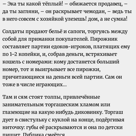
– Эка ты какой тёплый! – обижается продавец, –
да ты загляни, – он раскрывает чемодан, – ведь ты
в него совсем с хозяйкой улезешь! дом, а не сумка!
Солдаты продают бельё и сапоги, торгуясь между
собой для приманки покупателей. Пирожник
составляет партии едоков-игроков, платящих ему
по 1–2 копейки, и, собрав деньги, встряхивает
кошель с номерами: кому достанется больший
номер, тот и выигрывает все пирожки,
причитающиеся на деньги всей партии. Сам он
тоже в числе игpaющих…
Там и сям стоят толпы, привлечённые
занимательным торгашеским хламом или
глазеющие на какую нибудь диковинку. Торгаш
дует в свистульку с куклой на конце, подёргивая
ниточку: губы её раскрываются и она по детски
пищит. Публика смеётся.