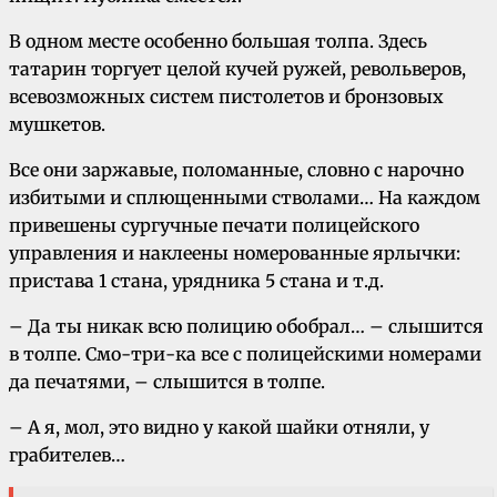
В одном месте особенно большая толпа. Здесь
татарин торгует целой кучей ружей, револьверов,
всевозможных систем пистолетов и бронзовых
мушкетов.
Все они заржавые, поломанные, словно с нарочно
избитыми и сплющенными стволами… На каждом
привешены сургучные печати полицейского
управления и наклеены номерованные ярлычки:
пристава 1 стана, урядника 5 стана и т.д.
– Да ты никак всю полицию обобрал… – слышится
в толпе. Cмo-тpи-ка все с полицейскими номерами
да печатями, – слышится в толпе.
– А я, мол, это видно у какой шайки отняли, у
грабителев…