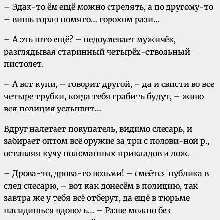
– Эдак-то ём ещё можно стрелять, а по другому-то
– вишь горло помято… горохом рази…
– А эть што ещё? – недоумевает мужичёк,
разглядывая старинный четырёх-ствольный
пистолет.
– А вот купи, – говорит другой, – да и свисти во все
четыре трубки, когда тебя грабить будут, – живо
вся полиция услышит…
Вдруг налетает покупатель, видимо слесарь, и
забирает оптом всё оружие за три с полови-нoй р.,
оставляя кучу поломанных прикладов и лож.
– Дрова-то, дрова-то возьми! – смеётся публика в
след слесарю, – вот как донесём в полицию, так
завтра же у тебя всё отберут, да ещё в тюрьме
насидишься вдоволь… – Разве можно без