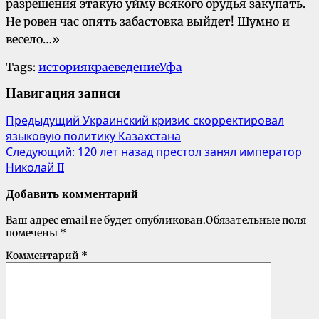
разрешения этакую уйму всякого орудья закупать.
Не ровен час опять забастовка выйдет! Шумно и
весело…»
Tags:
история
краеведение
Уфа
Навигация записи
Предыдущий
Украинский кризис скорректировал
языковую политику Казахстана
Следующий:
120 лет назад престол занял император
Николай II
Добавить комментарий
Ваш адрес email не будет опубликован.
Обязательные поля
помечены
*
Комментарий
*