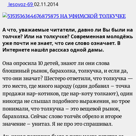
lesovoz-69
02.11.2014
А что, уважаемые читатели, давно ли Вы были на
толчке? Или на толкучке? Современная молодёжь
уже почти не знает, что сие слово означает. В
Интернете нашёл рассказ одной дамы.
Она опросила 10 детей, знают ли они слова
блошиный рынок, барахолка, толкучка, и если да,
что они значат? Шестеро ответили, что толкучка —
это место, где много народу (один добавил – точка
продажи нap-кoтиков, где нap-кoту толкают), один
никогда не слышал подобного выражения, но трое
понимали, что толкучка – это вещевой рынок,
барахолка. Сейчас слово толчёк обрело и второе
значение – унитаз. Я не про это спрашивал.