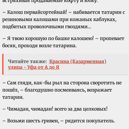
встряхивая продаваемые кофту и юбку.
– Калош первайсортейнай! – набивается татарин с
резиновыми калошами при кожаных каблуках,
подбитых проволочными гвоздями…
– Я твою хорошую по башке калошею! – пропевает
босяк, проходя возле татарина.
Читайте также:
Красина (Казарменная)
улица - Уфа от А до Я
– Сам гляди, как-бы рыл на сторона своротить не
пошёл, – благодушно посмеиваясь, возражает
татарин.
– Чимадан, чимадан! всего за два целковых!
– Возьми шесть гривен, – рядится покупатель.