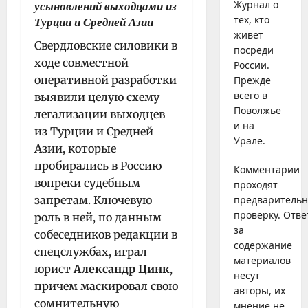
Журнал о
усыновлений выходцами из
тех, кто
Турции и Средней Азии
живет
Свердловские силовики в
посреди
ходе совместной
России.
оперативной разработки
Прежде
всего в
выявили целую схему
Поволжье
легализации выходцев
и на
из Турции и Средней
Урале.
Азии, которые
пробирались в Россию
Комментарии
вопреки судебным
проходят
запретам. Ключевую
предваритель
проверку. Отве
роль в ней, по данным
за
собеседников редакции в
содержание
спецслужбах, играл
материалов
юрист
Александр Цинк
,
несут
причем маскировал свою
авторы, их
сомнительную
мнение не