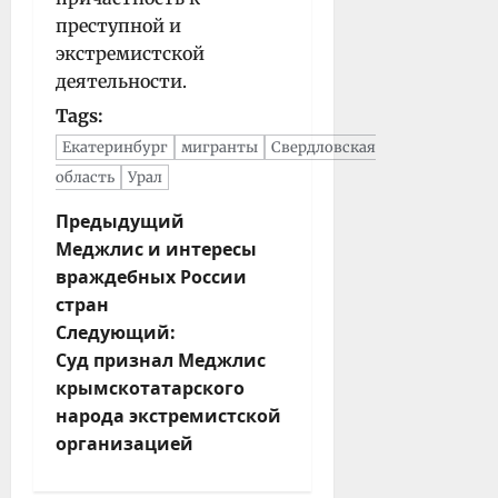
преступной и
экстремистской
деятельности.
Tags:
Екатеринбург
мигранты
Свердловская
область
Урал
Н
Предыдущий
Меджлис и интересы
а
враждебных России
в
стран
и
Следующий:
г
Суд признал Меджлис
а
крымскотатарского
ц
народа экстремистской
и
организацией
я
з