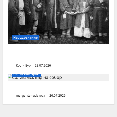
Народознание
Уральский народ коми в Сибири и на
Дальнем Востоке
Костя Бур
28.07.2026
Пермский край
Город Соликамск (Пермский край)
margarita-rudakova
26.07.2026