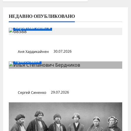
НЕДАВНО ОПУБЛИКОВАНО
Кировская область
Поселок Пудем (Удмуртия)
Аня Хардикайнен
30.07.2026
Православие
Илья Бердников — казанский канонист,
поставивший церковь над государством
Сергей Синенко
29.07.2026