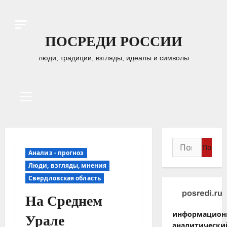
Перейти
к
содержимому
ПОСРЕДИ РОССИИ
люди, традиции, взгляды, идеалы и символы
Основное
меню
Найти:
Анализ - прогноз
Люди, взгляды, мнения
Свердловская область
На Среднем
информацион
Урале
аналитически