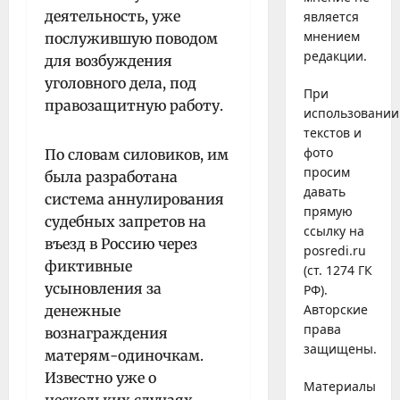
деятельность, уже
является
мнением
послужившую поводом
редакции.
для возбуждения
уголовного дела, под
При
правозащитную работу.
использовании
текстов и
фото
По словам силовиков, им
просим
была разработана
давать
система аннулирования
прямую
судебных запретов на
ссылку на
въезд в Россию через
posredi.ru
фиктивные
(ст. 1274 ГК
усыновления за
РФ).
Авторские
денежные
права
вознаграждения
защищены.
матерям-одиночкам.
Известно уже о
Материалы
нескольких случаях