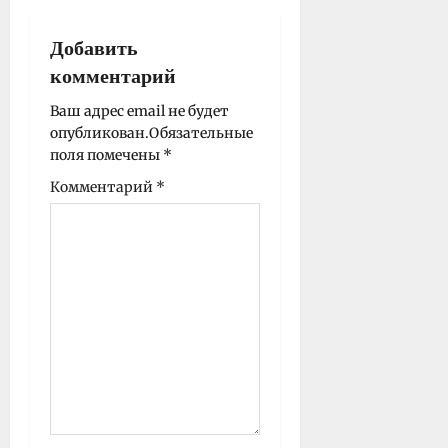
а
п
Добавить
и
комментарий
с
Ваш адрес email не будет
и
опубликован.
Обязательные
поля помечены
*
Комментарий
*