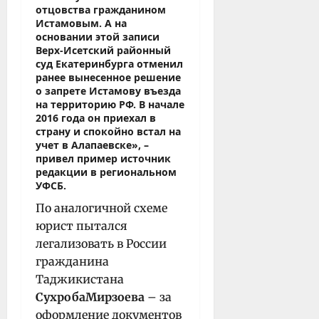
отцовства гражданином
Истамовым. А на
основании этой записи
Верх-Исетский районный
суд Екатеринбурга отменил
ранее вынесенное решение
о запрете Истамову въезда
на территорию РФ. В начале
2016 года он приехал в
страну и спокойно встал на
учет в Алапаевске», –
привел пример источник
редакции в региональном
УФСБ.
По аналогичной схеме
юрист пытался
легализовать в России
гражданина
Таджикистана
Сухроба
Мирзоева
– за
оформление документов