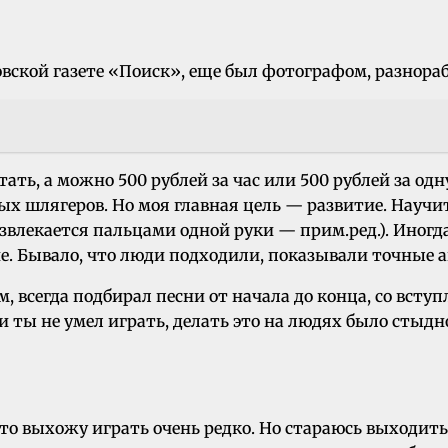
ковской газете «Поиск», еще был фотографом, разнора
ть, а можно 500 рублей за час или 500 рублей за одн
вых шлягеров. Но моя главная цель — развитие. Науч
влекается пальцами одной руки — прим.ред.). Иногда 
е. Бывало, что люди подходили, показывали точные 
, всегда подбирал песни от начала до конца, со всту
и ты не умел играть, делать это на людях было стыд
, то выхожу играть очень редко. Но стараюсь выходить