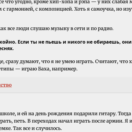
се что угодно, кроме хип-хопа и рэпа — у них слаба
м с гармонией, с композицией. Хоть я самоучка, но и
ак все люди слушаю музыку в сети и по радио.
ойно. Если ты не пьешь и никого не обираешь, они 
еснях.
е, сразу думают, что я не умею играть. Считают, что
еотипы — играю Баха, например.
нство
 школе, и ей на день рождения подарили гитару. Тогд
играть, петь. В переходах начал играть после армии. Я
мке. Так все и случилось.