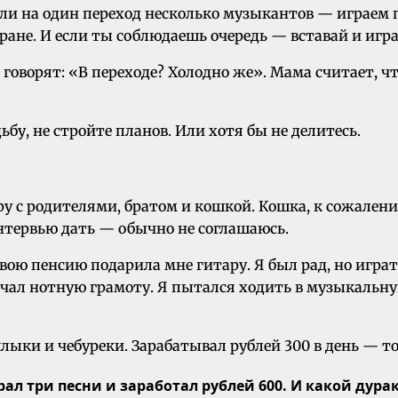
Если на один переход несколько музыкантов — играем
ране. И если ты соблюдаешь очередь — вставай и игра
 говорят: «В переходе? Холодно же». Мама считает, чт
ьбу, не стройте планов. Или хотя бы не делитесь.
у с родителями, братом и кошкой. Кошка, к сожалению
интервью дать — обычно не соглашаюсь.
 свою пенсию подарила мне гитару. Я был рад, но игра
ал нотную грамоту. Я пытался ходить в музыкальную
ашлыки и чебуреки. Зарабатывал рублей 300 в день — т
рал три песни и заработал рублей 600. И какой дура