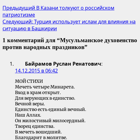
Предыдущий
В Казани толкуют о российском
патриотизме
Следующий:
Турция использует ислам для влияния на
ситуацию в Башкирии
1 комментарий для “
Мусульманское духовенство
против народных праздников
”
Байрамов Руслан Ренатович
:
14.12.2015 в 06:42
МОЙ СТИХИ
Мечеть четыре Минарета.
Вход в храм открыт.
Для верующих в единство.
Вечной веры.
Единство есть единый вечный.
Наш Аллах.
Он милостивый милосердный.
Творец единства.
В мечеть вошедший.
Благодарит в молитве.