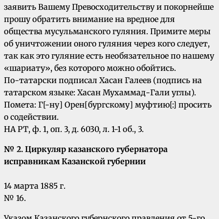
заявить Вашему Превосходительству и покорнейше
прошу обратить внимание на вредное для
общества мусульманского гуляния. Примите меры
об уничтожении оного гуляния через кого следует,
так как это гуляние есть необязательное по нашему
«шариату», без которого можно обойтись.
По-татарски подписал Хасан Галеев (подпись на
татарском языке: Хасан Мухаммад-Гали углы).
Помета: Г[-ну] Орен[бургскому] муфтию[:] просить
о содействии.
НА РТ, ф. 1, оп. 3, д. 6030, л. 1-1 об., 3.
№ 2. Циркуляр казанского губернатора
исправникам Казанской губернии
14 марта 1885 г.
№ 16.
Указом Казанского губернского правления от 5-го