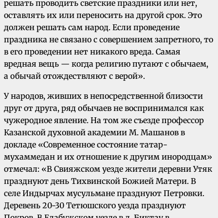
решать проводить светские праздники или нет,
оставлять их или переносить на другой срок. Это
должен решать сам народ. Если проведение
праздника не связано с совершением запретного, то
в его проведении нет никакого вреда. Самая
вредная вещь — когда религию путают с обычаем,
а обычай отождествляют с верой».
У народов, живших в непосредственной близости
друг от друга, ряд обычаев не воспринимался как
чужеродное явление. На том же съезде профессор
Казанской духовной академии М. Машанов в
докладе «Современное состояние татар-
мухаммедан и их отношение к другим инородцам»
отмечал: «В Свияжском уезде жители деревни Утяк
празднуют день Тихвинской Божией Матери. В
селе Индырчах мусульмане празднуют Петровки.
Деревень 20-30 Тетюшского уезда празднуют
Покров. В Елабужском уезде в д. Биктау в