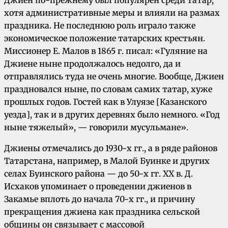
Джиен по-прежнему был популярен среди татар,
хотя административные меры и влияли на размах
праздника. Не последнюю роль играло также
экономическое положение татарских крестьян.
Миссионер Е. Малов в 1865 г. писал: «Гуляние на
Джиене ныне продолжалось недолго, да и
отправлялись туда не очень многие. Вообще, Джиен
праздновался ныне, по словам самих татар, хуже
прошлых годов. Гостей как в Улуязе [Казанского
уезда], так и в других деревнях было немного. «Год
ныне тяжелый», — говорили мусульмане».
Джиены отмечались до 1930-х гг., а в ряде районов
Татарстана, например, в Малой Буинке и других
селах Буинского района — до 50-х гг. ХХ в. Д.
Исхаков упоминает о проведении джиенов в
Закамье вплоть до начала 70-х гг., и причину
прекращения джиена как праздника сельской
общины он связывает с массовой