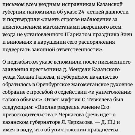
письмом всем уездным исправникам Казанской
губернии напомнили об указе 24-летней давности
и подтвердили «иметь строгое наблюдение за
неисполнением магометанами вверенного всем
уезда не установленного Шариатом праздника Зиен
и виновных в нарушении сего распоряжения
подвергать законной ответственности».
О подзабытом указе вспомнили после письменного
заявления крестьянина д. Мендели Казанского
уезда Хасана Галеева, и губернское начальство
обратилось в Оренбургское магометанское духовное
собрание с просьбой о содействии «к уничтожению
такого обычая». Ответ муфтия С. Тевкелева был
следующим: «Вполне разделяя мнение Его
превосходительства г. Черкасова (речь идет о
казанском губернаторе Л. Черкасове. — Д. Ш.) и
имея в виду, что об уничтожении празднества