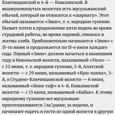
Ключищинской и 4-й — Ковалинской. В
вышеупомянутых волостях есть мусульманский
обычай, который не относится к «шариату». Этот
обычай называется «Зиен», т. е. народное гуляние.
Бывает почти в продолжение пяти недель во время
страдовой работы, во время паровой, сенокоса и
жатвы хлеба. Приблизительно начинается «Зиен» с
15-го июня и продолжается по 15-е июля каждого
года. Первый «Зиен» должен начаться в нынешнем
году в Никольской волости, называемый «Упса» —
с 22 июня, т. е. народное гуляние, 2-й, Алатской
волости — с 29 июня, называемый «Куш-капка», 3-
й, в Студено-Ключищинской волости — 6 июля,
называемый «Биик таф» и 4-й, Ковалинской
волости — с 13 июля, называемый «Кабак». К этому
народному гулянию все мусульмане
приготавливаются заранее, за неделю, и
начинают ездить в гости из одной волости в другую