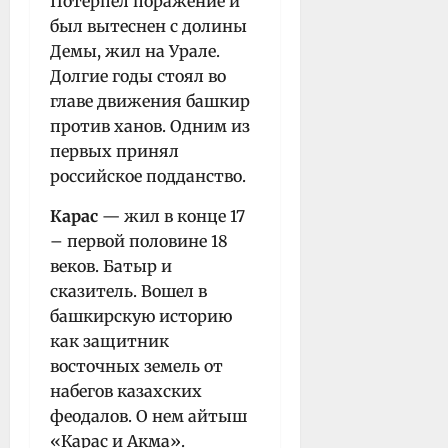
Потерпел поражение и
был вытеснен с долины
Демы, жил на Урале.
Долгие годы стоял во
главе движения башкир
против ханов. Одним из
первых принял
российское подданство.
Карас
— жил в конце 17
– первой половине 18
веков. Батыр и
сказитель. Вошел в
башкирскую историю
как защитник
восточных земель от
набегов казахских
феодалов. О нем айтыш
«Карас и Акма».