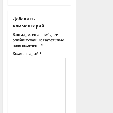
а
ц
и
Добавить
я
комментарий
з
а
Ваш адрес email не будет
опубликован.
Обязательные
п
поля помечены
*
и
с
Комментарий
*
и