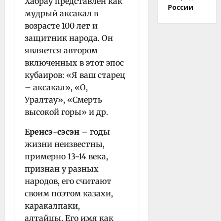
Хабрау представлен как
России
мудрый аксакал в
возрасте 100 лет и
защитник народа. Он
является автором
включенных в этот эпос
кубаиров: «Я ваш старец
– аксакал», «О,
Уралтау», «Смерть
высокой горы» и др.
Еренсэ-сэсэн
– годы
жизни неизвестны,
примерно 13-14 века,
признан у разных
народов, его считают
своим поэтом казахи,
каракалпаки,
алтайцы. Его имя как