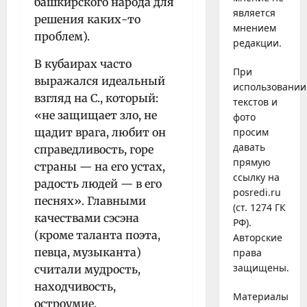
башкирского народа для
является
решения каких-то
мнением
проблем).
редакции.
В кубаирах часто
При
выражался идеальный
использовании
взгляд на С., который:
текстов и
«не защищает зло, не
фото
щадит врага, любит он
просим
давать
справедливость, горе
прямую
страны — на его устах,
ссылку на
радость людей — в его
posredi.ru
песнях». Главными
(ст. 1274 ГК
качествами сэсэна
РФ).
(кроме таланта поэта,
Авторские
певца, музыканта)
права
защищены.
считали мудрость,
находчивость,
Материалы
остроумие.