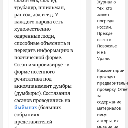
сказитель, скальд,
Журнал о
трубадур, шпильман,
тех, кто
рапсод, аэд и т.д. У
живет
посреди
каждого народа есть
России.
художественно
Прежде
одаренные люди,
всего в
способные объяснить и
Поволжье
передать информацию в
и на
поэтической форме.
Урале.
Сэсэн импровизирует в
Комментарии
форме песенного
проходят
речитатива под
предваритель
аккомпанемент думбры
проверку. Отве
(думбыры). Состязания
за
сэсэнов проводились на
содержание
йыйынах
(больших
материалов
собраниях
несут
авторы, их
представителей
мнение не