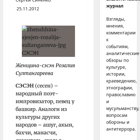
журнал
25.11.2012
Взгляды,
мнения,
комментарии
к
событиям,
аналитические
обзоры по
Женщина-сэсэн Розалия
культуре,
Султангареева
истории,
краеведению,
СЭСЭН
(сесен) –
этнографии,
народный поэт-
православию
импровизатор, певец у
и
мусульманству,
башкир. Аналоги из
вопросам
культуры других
обороны и
народов – ашуг, акын,
антитеррора.
бахчи, манасчи,