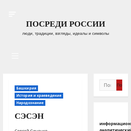
Перейти
к
содержимому
ПОСРЕДИ РОССИИ
люди, традиции, взгляды, идеалы и символы
Основное
меню
Найти:
Башкирия
История и краеведение
Народознание
СЭСЭН
информацион
аналитически
Сергей Синенко