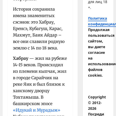
для лиц 18
+.
История сохранила
имена знаменитых
Политика
сэсэнов: это Хабрау,
конфиденциа
Еренсэ, Кубагуш, Карас,
Продолжая
Махмут, Баик Айдар –
пользоваться
сайтом,
все они славили родную
вы даете
землю с 14 по 18 века.
согласие
Хабрау
— жил на рубеже
на
использовани
14-15 веков. Происходил
файлов
из племени кыпчак, жил
cookies.
в городе Сарайчик на
реке Яик и был близок к
ханскому дворцу
Тохтамыша. В
Copyright
© 2012-
башкирском эпосе
2026
«Идукай и Мурадым»
Посреди