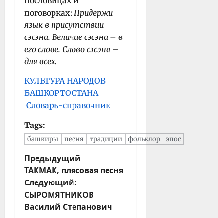
пословицах и
поговорках:
Придержи
язык в присутствии
сэсэна. Величие сэсэна – в
его слове. Слово сэсэна –
для всех.
КУЛЬТУРА НАРОДОВ
БАШКОРТОСТАНА
Словарь-справочник
Tags:
башкиры
песня
традиции
фольклор
эпос
Н
Предыдущий
ТАКМАК, плясовая песня
а
Следующий:
в
СЫРОМЯТНИКОВ
и
Василий Степанович
г