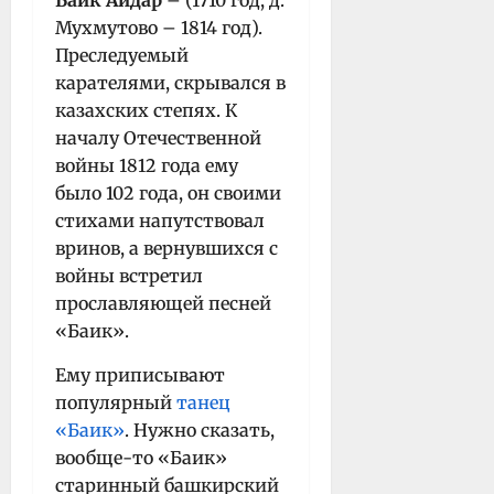
Баик Айдар
– (1710 год, д.
Мухмутово – 1814 год).
Преследуемый
карателями, скрывался в
казахских степях. К
началу Отечественной
войны 1812 года ему
было 102 года, он своими
стихами напутствовал
вринов, а вернувшихся с
войны встретил
прославляющей песней
«Баик».
Ему приписывают
популярный
танец
«Баик»
. Нужно сказать,
вообще-то «Баик»
старинный башкирский