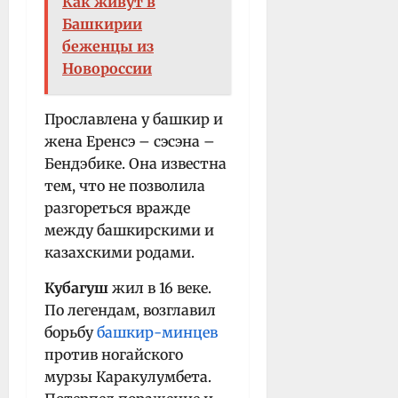
Как живут в
Башкирии
беженцы из
Новороссии
Прославлена у башкир и
жена Еренсэ – сэсэна –
Бендэбике. Она известна
тем, что не позволила
разгореться вражде
между башкирскими и
казахскими родами.
Кубагуш
жил в 16 веке.
По легендам, возглавил
борьбу
башкир-минцев
против ногайского
мурзы Каракулумбета.