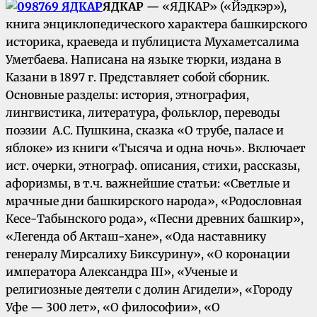
ЯДКАР
— «ЯДКАР» («Йэдкэр»),
книга энциклопедического характера башкирского
историка, краеведа и публициста Мухаметсалима
Уметбаева. Написана на языке тюрки, издана в
Казани в 1897 г. Представляет собой сборник.
Основные разделы: история, этнография,
лингвистика, литература, фольклор, переводы
поэзии А.С. Пушкина, сказка «О трубе, паласе и
яблоке» из книги «Тысяча и одна ночь». Включает
ист. очерки, этнограф. описания, стихи, рассказы,
афоризмы, в т.ч. важнейшие статьи: «Светлые и
мрачные дни башкирского народа», «Родословная
Кесе-Табынского рода», «Песни древних башкир»,
«Легенда об Акташ-хане», «Ода наставнику
генералу Мирсалиху Биксурину», «О коронации
императора Александра III», «Ученые и
религиозные деятели с долин Агидели», «Городу
Уфе — 300 лет», «О философии», «О