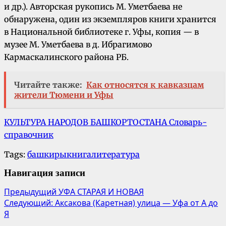
и др.). Авторская рукопись М. Уметбаева не
обнаружена, один из экземпляров книги хранится
в Национальной библиотеке г. Уфы, копия — в
музее М. Уметбаева в д. Ибрагимово
Кармаскалинского района РБ.
Читайте также:
Как относятся к кавказцам
жители Тюмени и Уфы
КУЛЬТУРА НАРОДОВ БАШКОРТОСТАНА Словарь-
справочник
Tags:
башкиры
книга
литература
Навигация записи
Предыдущий
УФА СТАРАЯ И НОВАЯ
Следующий:
Аксакова (Каретная) улица — Уфа от А до
Я