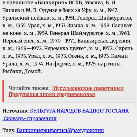
в павильоне «Башкирия» ВСХВ, Москва, В. И.
Чапаев и М. В. Фрунзе в боях за Уфу, х. м., 1947.
Уральский пейзаж, х. м., 1951. Генерал Шаймуратов,
х. м., 1955. Урал, х. м., 1957. Зимка, х. м., 1958. Салават
на коне, х. м., 1959. Генерал Шаймуратов, х. м., 1963.
Первый снег, х. м., 1970—1971. Башкирская деревня,
х. м., 1969—1972. Черемуха цветет, х. м., 1972. Сирень,
х. м., 1973. Урал, х. м., 1973. Осень, х. м., 1973. Камни
Урала, х. м., 1974. На ферме, х. м., 1975, картины
Рыбаки, Домой.
Читайте также:
Мусульманские памятники
Предуралья эпохи средневековья
Источник:
КУЛЬТУРА НАРОДОВ БАШКОРТОСТАНА
Словарь-справочник
Tags:
Башкирия
живопись
Уфа
художник