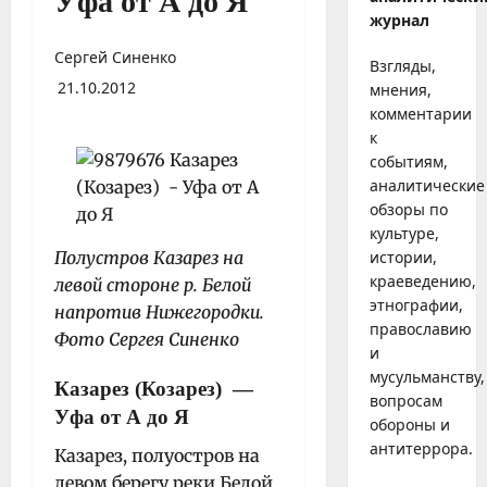
Уфа от А до Я
журнал
Сергей Синенко
Взгляды,
21.10.2012
мнения,
комментарии
к
событиям,
аналитические
обзоры по
культуре,
Полустров Казарез на
истории,
краеведению,
левой стороне р. Белой
этнографии,
напротив Нижегородки.
православию
Фото Сергея Синенко
и
мусульманству,
Казарез (Козарез)
—
вопросам
Уфа от А до Я
обороны и
антитеррора.
Казарез, полуостров на
левом берегу реки Белой