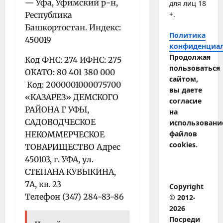
— Уфа, Уфимский р-н,
для лиц 18
+.
Республика
Башкортостан. Индекс:
Политика
450019
конфиденциа
Продолжая
Код ФНС: 274 ИФНС: 275
пользоваться
ОКАТО: 80 401 380 000
сайтом,
Код: 2000001000075700
вы даете
«КАЗАРЕЗ» ДЕМСКОГО
согласие
РАЙОНА Г УФЫ,
на
САДОВОДЧЕСКОЕ
использовани
файлов
НЕКОММЕРЧЕСКОЕ
cookies.
ТОВАРИЩЕСТВО Адрес
450103, г. УФА, ул.
СТЕПАНА КУВЫКИНА,
7А, кв. 23
Copyright
Телефон (347) 284-83-86
© 2012-
2026
Посреди