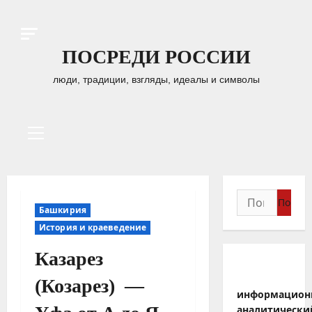
Перейти
к
содержимому
ПОСРЕДИ РОССИИ
люди, традиции, взгляды, идеалы и символы
Основное
меню
Найти:
Башкирия
История и краеведение
Казарез
(Козарез) —
информацион
аналитически