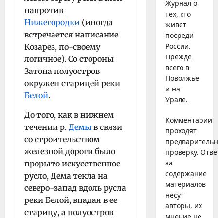
Журнал о
напротив
тех, кто
Нижегородки
(иногда
живет
встречается написание
посреди
России.
Козарез, по-своему
Прежде
логичное). Со стороны
всего в
Затона полуостров
Поволжье
окружен старицей реки
и на
Белой
.
Урале.
До того, как в нижнем
Комментарии
течении р.
Демы
в связи
проходят
со строительством
предваритель
железной дороги было
проверку. Отве
за
прорыто искусственное
содержание
русло, Дема текла на
материалов
северо-запад вдоль русла
несут
реки Белой, впадая в ее
авторы, их
старицу, а полуостров
мнение не