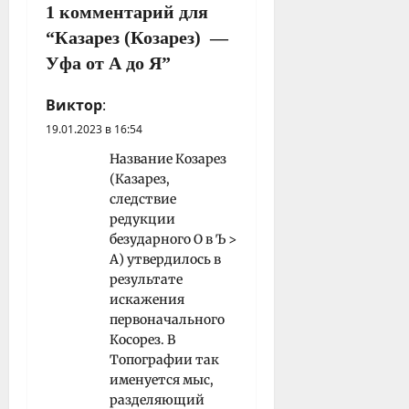
1 комментарий для
з
а
“
Казарез (Козарез) —
п
Уфа от А до Я
”
и
Виктор
:
с
19.01.2023 в 16:54
и
Название Козарез
(Казарез,
следствие
редукции
безударного О в Ъ >
А) утвердилось в
результате
искажения
первоначального
Косорез. В
Топографии так
именуется мыс,
разделяющий