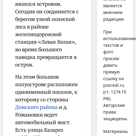
являлся островом.
является
Сегодня он соединяется с
мнением
берегом узкой полоской
редакции.
леса в районе
При
железнодорожной
использовании
станции «Левая Белая»,
текстов и
во время большого
фото
паводка превращается в
просим
остров.
давать
прямую
На этом большом
ссылку на
полуострове расположен
posredi.ru
одноименный поселок, к
(ст. 1274 ГК
РФ).
которому со стороны
Авторские
Демского района
и д.
права
Романовки ведет
защищены.
автомобильный мост.
Есть улица Казарез
Материалы