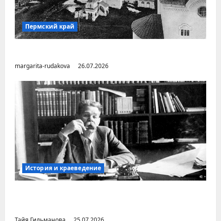
Пермский край
Город Соликамск (Пермский край)
margarita-rudakova
26.07.2026
История и краеведение
Неопубликованная «История русских
городов» раннесоветской эпохи
Тайя Гильманова
25.07.2026