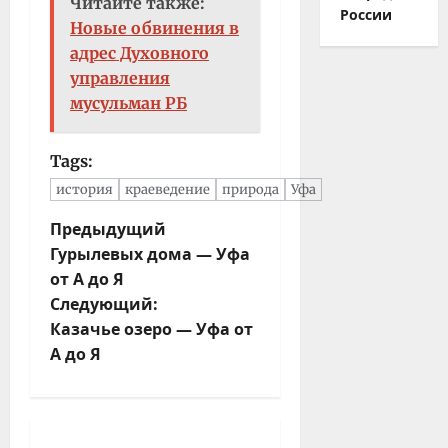
Читайте также:
России
Новые обвинения в
адрес Духовного
управления
мусульман РБ
Tags:
история
краеведение
природа
Уфа
Н
Предыдущий
Гурылевых дома — Уфа
а
от А до Я
в
Следующий:
и
Казачье озеро — Уфа от
г
А до Я
а
ц
и
я