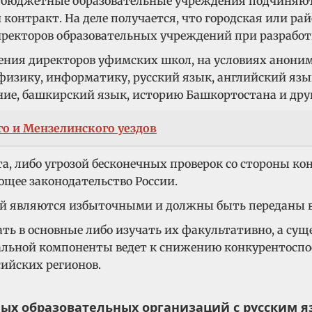
ые бюджетные образовательные учреждения подчиня
контракт. На деле получается, что городская или р
иректоров образовательных учреждений при разработ
ения директоров уфимских школ, на условиях анони
физику, информатику, русский язык, английский язы
ние, башкирский язык, историю Башкортостана и дру
го и Мензелинского уездов
та, либо угрозой бесконечных проверок со стороны 
ющее законодательство России.
й являются избыточными и должны быть переданы в 
ь в основные либо изучать их факультативно, а сущ
ональной компоненты ведет к снижению конкурентос
ийских регионов.
ых образовательных организаций с русским 