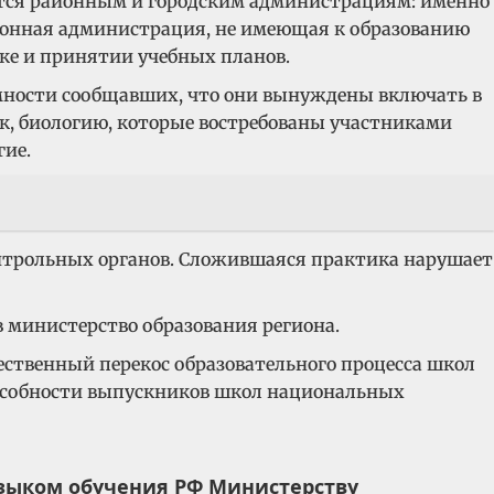
ются районным и городским администрациям: именно
айонная администрация, не имеющая к образованию
ке и принятии учебных планов.
мности сообщавших, что они вынуждены включать в
к, биологию, которые востребованы участниками
гие.
контрольных органов. Сложившаяся практика нарушает
министерство образования региона.
ественный перекос образовательного процесса школ
пособности выпускников школ национальных
языком обучения РФ Министерству