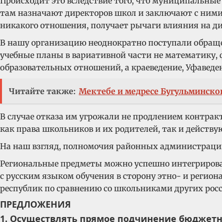
Происходит это вследствие того, что муниципальн
там назначают директоров школ и заключают с ними 
никакого отношения, получает рычаги влияния на д
В нашу организацию неоднократно поступали обращ
учебные планы в вариативной части не математику, 
образовательных отношений, а краеведение, Уфаведе
Читайте также:
Мектебе и медресе Бугульминско
В случае отказа им угрожали не продлением контрак
как права школьников и их родителей, так и действу
На наш взгляд, полномочия районных администраци
Региональные предметы можно успешно интегрироват
с русским языком обучения в сторону этно- и реги
республик по сравнению со школьниками других росс
ПРЕДЛОЖЕНИЯ
1. Осуществлять прямое подчинение бюджетн