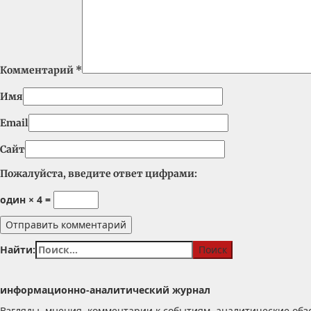
Комментарий
*
Имя
Email
Сайт
Пожалуйста, введите ответ цифрами:
один × 4 =
Найти:
информационно-аналитический журнал
Взгляды, мнения, комментарии к событиям, аналитические обз