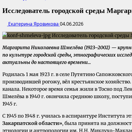
Исследователь городской среды Марга
Екатерина Яровикова
04.06.2026
Маргарита Николаевна Шмелёва (1923–2002) — круп
по культуре городской среды, этнографических иссл
актуальны до настоящего времени…
Родилась 1 мая 1923 г. в селе Путятино Сапожковск
производившей рогожу, вёл крестьянское хозяйство. 
канала. Некоторое время семья жили в Тосно под Лени
Шмелёва в 1940 г. окончила среднюю школу, поступ
1945 г.
С 1945 по 1948 г. училась в аспирантуре Института 
Закарпатской области»
, была принята на должност
этнологии и антропологии им. Н.Н. Миклухо-Маклая