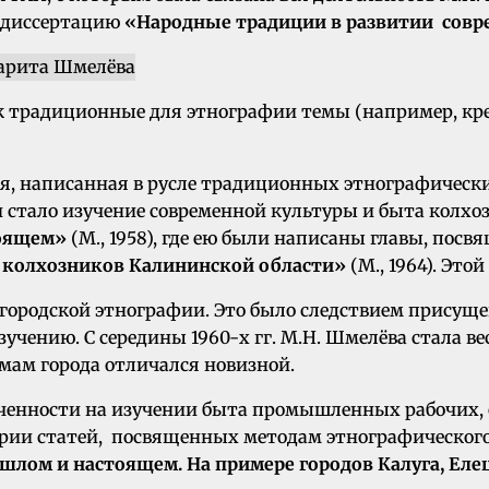
ю диссертацию
«Народные традиции в развитии совре
 традиционные для этнографии темы (например, крес
, написанная в русле традиционных этнографически
 стало изучение современной культуры и быта колхоз
тоящем»
(М., 1958), где ею были написаны главы, по
т колхозников Калининской области»
(М., 1964). Это
городской этнографии. Это было следствием присущег
учению. С середины 1960-х гг. М.Н. Шмелёва стала 
емам города отличался новизной.
оченности на изучении быта промышленных рабочих,
ерии статей, посвященных методам этнографического
шлом и настоящем. На примере городов Калуга, Еле