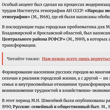
Особый акцент был сделан на процессах модернизац
трудов Института этнографии АН СССР:
«Народы м
этнографии»
(М., 1968), где ей были написаны обо
В последующие годы городская проблематика для М.
Владимирской и Ярославской областей, был написа
Центрального района РСФСР»
(М., 1989), в которы
трансформации.
Читайте также:
Нам нужно всего лишь вернуться 
Формирование населения русских городов во многом 
сельчан к реалиям городской жизни, а с другой – и
семья и внутрисемейные отношения трансформировал
возникновении трудностей в хозяйственно-экономи
В этот период М.Н. Шмелёвой были опубликованы р
1990;
Русские: семейный и общественный быт
. М., 