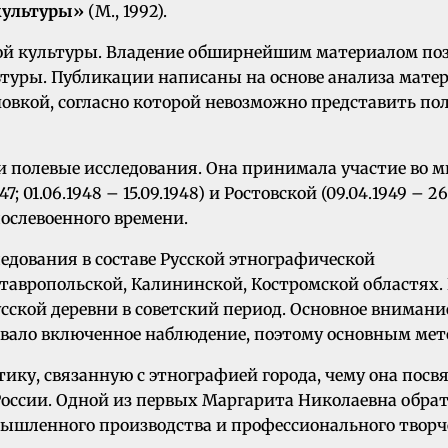
культуры»
(М., 1992).
й культуры. Владение обширнейшим материалом поз
уры. Публикации написаны на основе анализа материа
новкой, согласно которой невозможно представить по
полевые исследования. Она принимала участие во мно
.1947; 01.06.1948 – 15.09.1948) и Ростовской (09.04.1949 
ослевоенного времени.
ледования в составе Русской этнографической
Ставропольской, Калининской, Костромской областях. 
сской деревни в советский период. Основное внимани
мевало включенное наблюдение, поэтому основным ме
ику, связанную с этнографией города, чему она посв
России. Одной из первых Маргарита Николаевна обра
шленного производства и профессионального творч