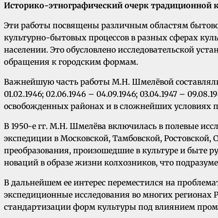
Историко-этнографический очерк традиционной 
Эти работы посвящены различным областям бытово
культурно-бытовых процессов в разных сферах культ
населении. Это обусловлено исследовательской уста
обращения к городским формам.
Важнейшую часть работы М.Н. Шмелёвой составляли 
01.02.1946; 02.06.1946 – 04.09.1946; 03.04.1947 – 09.08
освобожденных районах и в сложнейших условиях п
В 1950-е гг. М.Н. Шмелёва включилась в полевые исс
экспедиции в Московской, Тамбовской, Ростовской, 
преобразования, произошедшие в культуре и быте ру
новаций в образе жизни колхозников, что подразу
В дальнейшем ее интерес переместился на проблемат
экспедиционные исследования во многих регионах 
стандартизации форм культуры под влиянием промы