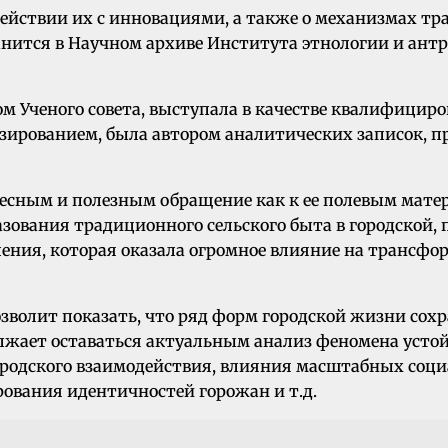
действии их с инновациями, а также о механизмах т
нится в Научном архиве Института этнологии и антр
м Ученого совета, выступала в качестве квалифицир
зированием, была автором аналитических записок, п
есным и полезным обращение как к ее полевым матер
азования традиционного сельского быта в городской, 
ния, которая оказала огромное влияние на трансформ
зволит показать, что ряд форм городской жизни сохр
должает оставаться актуальным анализ феномена уст
городского взаимодействия, влияния масштабных соци
вания идентичностей горожан и т.д.