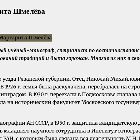
рита Шмелёва
ный учёный-этнограф, специалист по восточнославян
едований традиций и быта горожан. Многие из них в 
ого уезда Рязанской губернии. Отец Николай Михайло
В 1926 г. семья была раскулачена, перебралась на с
нградом. В 1930 г. переехали в Подмосковье сначала в 
ила на исторический факультет Московского госунив
этнографии АН СССР, в 1950 г. защитила кандидатску
ь младшего научного сотрудника в Институт этногра
 РАН, с которым была связана вся деятельность М.Н.