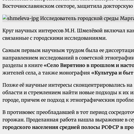
Восточнославянском секторе, защитила докторску
Круг научных интересов М.Н. Шмелёвой включал как
связанные с городскими исследованиями.
Самым первым научным трудом была ее диссертация
направлением исследований в советской этнографии
разделы в книге
«Село Вирятино в прошлом и нас
жителей села, а также монография
«Культура и бы
Позже её научные интересы сконцентрировались на 
области и стремлением найти новые подходы к их из
городе, причем ее подход к этнографическим пробл
В противовес преобладавшей в тот период сосредот
горожан. Проделанная работа нашла выражение в с
городского населения средней полосы РСФСР в про