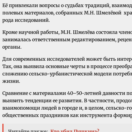
Её привлекали вопросы о судьбах традиций, взаимо
полевых материалов, собранных М.Н. Шмелёвой хра
рода исследований.
Кроме научной работы, М.Н. Шмелёва состояла члено
занималась ответственным редактированием, рецен
органы.
Для современных исследователей может быть интер
Так, она выявила основные черты в процессе преобр
сложению сельско-урбанистической модели потребле
жизни.
Сравнение с материалами 40–50-летней давности по
выявить тенденции ее развития. В частности, про
взаимопомощи людей в городе и, в целом, сельско-
общественных праздников как инструмента формиро
Читайте также:
Кто убил Пушкина?