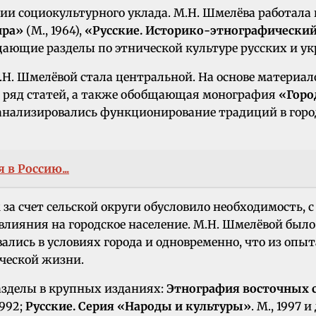
ии социокультурного уклада. М.Н. Шмелёва работала
ира»
(М., 1964),
«Русские. Историко-этнографический
бщающие разделы по этнической культуре русских и ук
Н. Шмелёвой стала центральной. На основе материал
н ряд статей, а также обобщающая монография
«Горо
х анализировались функционирование традиций в горо
в Россию...
за счет сельской округи обусловило необходимость, 
х влияния на городское население. М.Н. Шмелёвой был
ись в условиях города и одновременно, что из опыт
ческой жизни.
азделы в крупных изданиях:
Этнография восточных 
1992;
Русские. Серия «Народы и культуры»
. М., 1997 