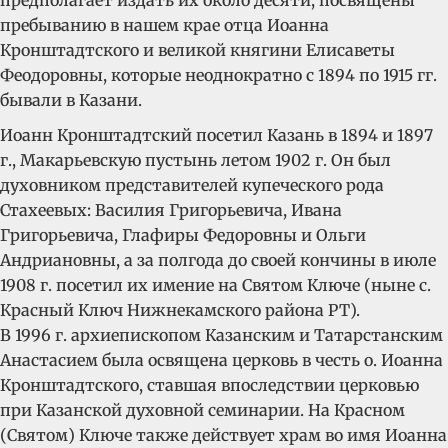
предполагает издать их около десяти, посвящены
пребыванию в нашем крае отца Иоанна
Кронштадтского и великой княгини Елисаветы
Феодоровны, которые неоднократно с 1894 по 1915 гг.
бывали в Казани.
Иоанн Кронштадтский посетил Казань в 1894 и 1897
г., Макарьевскую пустынь летом 1902 г. Он был
духовником представителей купеческого рода
Стахеевых: Василия Григорьевича, Ивана
Григорьевича, Глафиры Федоровны и Ольги
Андриановны, а за полгода до своей кончины в июле
1908 г. посетил их имение на Святом Ключе (ныне с.
Красный Ключ Нижнекамского района РТ).
В 1996 г. архиепископом Казанским и Татарстанским
Анастасием была освящена церковь в честь о. Иоанна
Кронштадтского, ставшая впоследствии церковью
при Казанской духовной семинарии. На Красном
(Святом) Ключе также действует храм во имя Иоанна