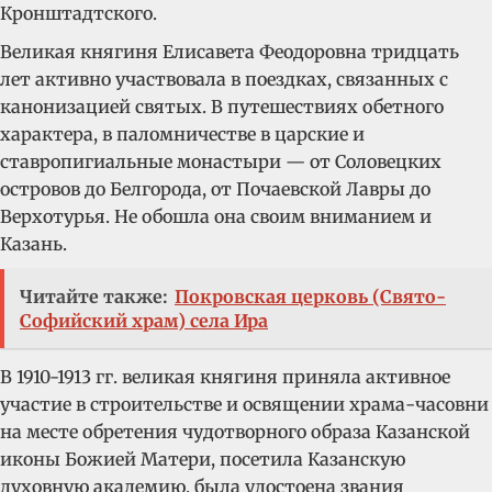
Кронштадтского.
Великая княгиня Елисавета Феодоровна тридцать
лет активно участвовала в поездках, связанных с
канонизацией святых. В путешествиях обетного
характера, в паломничестве в царские и
ставропигиальные монастыри — от Соловецких
островов до Белгорода, от Почаевской Лавры до
Верхотурья. Не обошла она своим вниманием и
Казань.
Читайте также:
Покровская церковь (Свято-
Софийский храм) села Ира
В 1910-1913 гг. великая княгиня приняла активное
участие в строительстве и освящении храма-часовни
на месте обретения чудотворного образа Казанской
иконы Божией Матери, посетила Казанскую
духовную академию, была удостоена звания