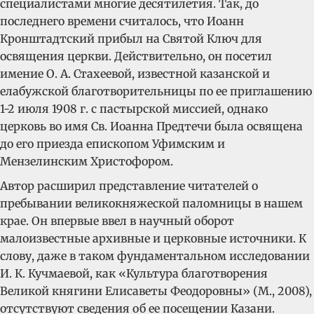
специалистами многие десятилетия. Так, до
последнего времени считалось, что Иоанн
Кронштадтский прибыл на Святой Ключ для
освящения церкви. Действительно, он посетил
имение О. А. Стахеевой, известной казанской и
елабужской благотворительницы по ее приглашению
1-2 июля 1908 г. с пастырской миссией, однако
церковь во имя Св. Иоанна Предтечи была освящена
до его приезда епископом Уфимским и
Мензелинским Христофором.
Автор расширил представление читателей о
пребывании великокняжеской паломницы в нашем
крае. Он впервые ввел в научный оборот
малоизвестные архивные и церковные источники. К
слову, даже в таком фундаментальном исследовании
И. К. Кучмаевой, как «Культура благотворения
Великой княгини Елисаветы Феодоровны» (М., 2008),
отсутствуют сведения об ее посещении Казани.