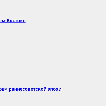
ем Востоке
ов» раннесоветской эпохи