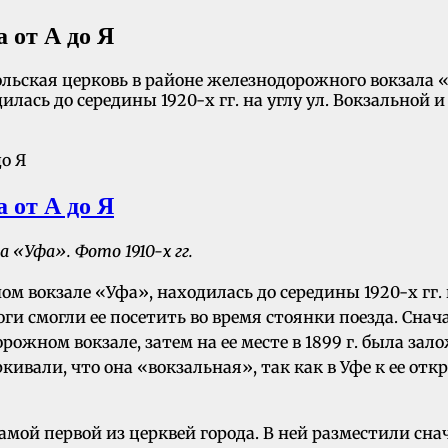
 от А до Я
ольская церковь в районе железнодорожного вокзала «
ась до середины 1920-х гг. на углу ул. Вокзальной и 
 от А до Я
 «Уфа». Фото 1910-х гг.
 вокзале «Уфа», находилась до середины 1920-х гг. н
и смогли ее посетить во время стоянки поезда. Снача
ожном вокзале, затем на ее месте в 1899 г. была зал
кивали, что она «вокзальная», так как в Уфе к ее от
самой первой из церквей города. В ней разместили с