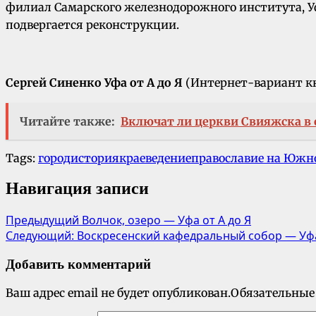
филиал Самарского железнодорожного института, 
подвергается реконструкции.
Сергей Синенко Уфа от А до Я
(Интернет-вариант 
Читайте также:
Включат ли церкви Свияжска в
Tags:
город
история
краеведение
православие на Южн
Навигация записи
Предыдущий
Волчок, озеро — Уфа от А до Я
Следующий:
Воскресенский кафедральный собор — Уфа
Добавить комментарий
Ваш адрес email не будет опубликован.
Обязательные