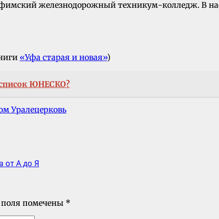
Уфимский железнодорожный техникум-колледж. В на
книги
«Уфа старая и новая»
)
 список ЮНЕСКО?
ом Урале
церковь
 от А до Я
 поля помечены
*