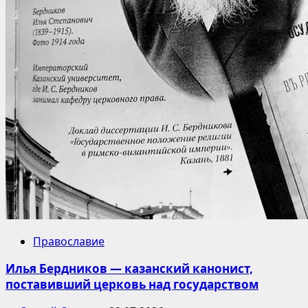
Православие
Илья Бердников — казанский канонист,
поставивший церковь над государством