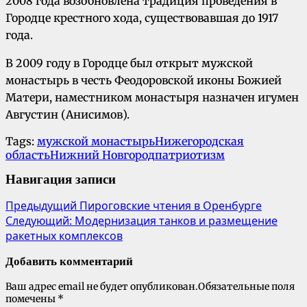
2008 года возобновлена традиция проведения в
Городце крестного хода, существовавшая до 1917
года.
В 2009 году в Городце был открыт мужской
монастырь в честь Феодоровской иконы Божией
Матери, наместником монастыря назначен игумен
Августин (Анисимов).
Tags:
мужской монастырь
Нижегородская
область
Нижний Новгород
патриотизм
Навигация записи
Предыдущий
Пироговские чтения в Оренбурге
Следующий:
Модернизация танков и размещение
ракетных комплексов
Добавить комментарий
Ваш адрес email не будет опубликован.
Обязательные поля
помечены
*