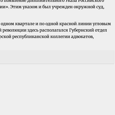
ло появление дополнительного Указа Российского
нии». Этим указом и был учрежден окружной суд,
одном квартале и по одной красной линии угловым
ой революции здесь располагался Губернский отдел
ской республиканской коллегии адвокатов,