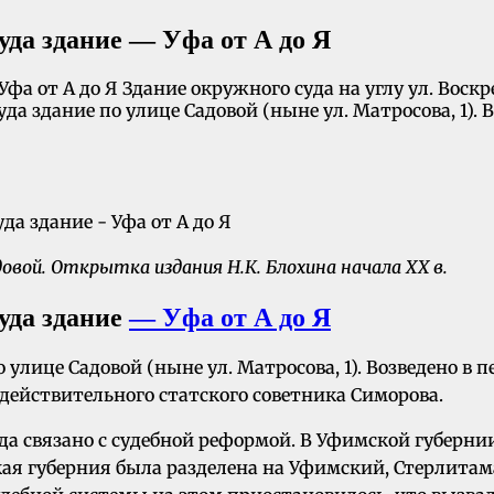
уда здание — Уфа от А до Я
Уфа от А до Я Здание окружного суда на углу ул. Воск
а здание по улице Садовой (ныне ул. Матросова, 1). Во
довой. Открытка издания Н.К. Блохина начала XX в.
уда здание
— Уфа от А до Я
 улице Садовой (ныне ул. Матросова, 1). Возведено в 
 действительного статского советника Симорова.
да связано с судебной реформой. В Уфимской губернии 
кая губерния была разделена на Уфимский, Стерлитам