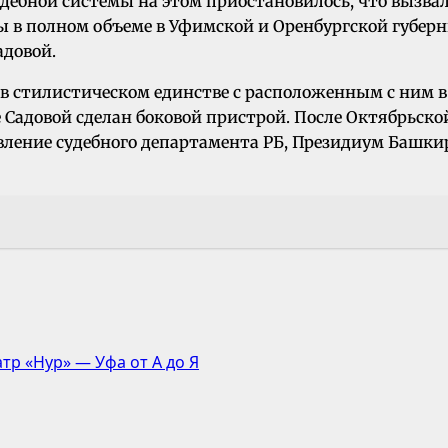
дебной системы на этом приостановилось, что вызва
мы в полном объеме в Уфимской и Оренбургской губер
адовой.
 стилистическом единстве с расположенным с ним в 
це Садовой сделан боковой пристрой. После Октябрьск
ление судебного департамента РБ, Президиум Башкир
тр «Hyp» — Уфа от А до Я