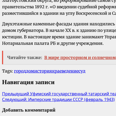
Златоустовский округа, но реформирование самой су
правительства 1892 г. «О введении судебной рефор
разместившийся в здании на углу Воскресенской и С
Двухэтажные каменные фасады здания находились в
домом губернатора. В начале XX в. к зданию по ули
юстиции. В настоящее время здание занимают Управ
Нотариальная палата РБ и другие учреждения.
Читайте также:
В мире просторном и солнечном
Tags:
город
дом
история
краеведение
суд
Навигация записи
Предыдущий
Уфимский государственный татарский теа
Следующий:
Имперские традиции СССР (февраль 1943)
Добавить комментарий