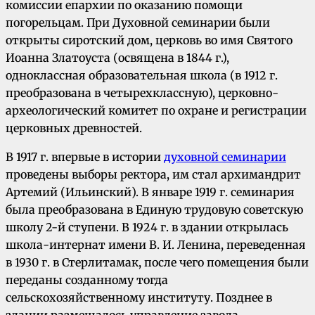
комиссии епархии по оказанию помощи
погорельцам. При Духовной семинарии были
открыты сиротский дом, церковь во имя Святого
Иоанна Златоуста (освящена в 1844 г.),
одноклассная образовательная школа (в 1912 г.
преобразована в четырехклассную), церковно-
археологический комитет по охране и регистрации
церковных древностей.
В 1917 г. впервые в истории
духовной семинарии
проведены выборы ректора, им стал архимандрит
Артемий (Ильинский). В январе 1919 г. семинария
была преобразована в Единую трудовую советскую
школу 2-й ступени. В 1924 г. в здании открылась
школа-интернат имени В. И. Ленина, переведенная
в 1930 г. в Стерлитамак, после чего помещения были
переданы созданному тогда
сельскохозяйственному институту. Позднее в
здании размещалось управление завода