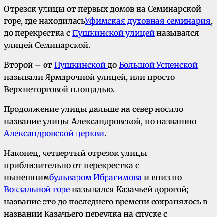
Отрезок улицы от первых домов на Семинарской
горе, где находилась
Уфимская духовная семинария
,
до перекрестка с
Пушкинской улицей
назывался
улицей Семинарской.
Второй – от
Пушкинской
до
Большой Успенской
называли Ярмарочной улицей, или просто
Верхнеторговой площадью.
Продолжение улицы дальше на север носило
название улицы Александровской, по названию
Александровской церкви
.
Наконец, четвертый отрезок улицы
приблизительно от перекрестка с
нынешним
бульваром Ибрагимова
и вниз по
Вокзальной горе
назывался Казачьей дорогой;
название это до последнего времени сохранялось в
названии Казачьего переулка на спуске с