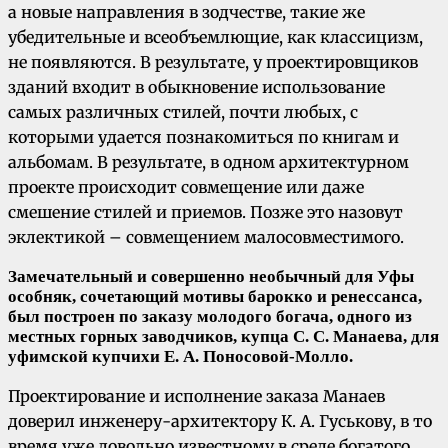
а новые направления в зодчестве, такие же
убедительные и всеобъемлющие, как классицизм,
не появляются. В результате, у проектировщиков
зданий входит в обыкновение использование
самых различных стилей, почти любых, с
которыми удается познакомиться по книгам и
альбомам. В результате, в одном архитектурном
проекте происходит совмещение или даже
смешение стилей и приемов. Позже это назовут
эклектикой – совмещением малосовместимого.
Замечательный и совершенно необычный для Уфы
особняк, сочетающий мотивы барокко и ренессанса,
был построен по заказу молодого богача, одного из
местных горных заводчиков, купца С. С. Манаева, для
уфимской купчихи Е. А. Поносовой-Молло.
Проектирование и исполнение заказа Манаев
доверил инженеру-архитектору К. А. Гуськову, в то
время уже довольно известному в среде богатого