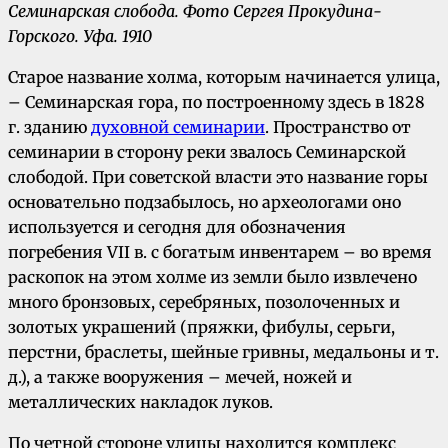
Семинарская слобода. Фото Сергея Прокудина-
Горского.
Уфа.
1910
Старое название холма, которым начинается улица,
– Семинарская гора, по построенному здесь в 1828
г. зданию
духовной семинарии
. Пространство от
семинарии в сторону реки звалось Семинарской
слободой. При советской власти это название горы
основательно подзабылось, но археологами оно
используется и сегодня для обозначения
погребения VII в. с богатым инвентарем – во время
раскопок на этом холме из земли было извлечено
много бронзовых, серебряных, позолоченных и
золотых украшений (пряжки, фибулы, серьги,
перстни, браслеты, шейные гривны, медальоны и т.
д.), а также вооружения – мечей, ножей и
металлических накладок луков.
По четной стороне улицы находится комплекс