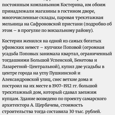
постоянным компаньоном Костерина, им обоим
принадлежали магазины в гостином дворе,
многочисленные склады, паровая трехэтажная
мельница на Сафроновской пристани (подробно об
этом – в прогулке по вокзальному району).
Костерин женился на одной из самых богатых
уфимских невест – купчихе Поповой (огромная
усадьба Поповых занимала квартал, ограниченный
тогдашними Большой Успенской, Бекетова и
Лазаретной-Центральной), купил две усадьбы в
центре города на углу Пушкинской и
Александровской улиц, снес ветхие дома и
построил на их месте в 1907–1912 гг. большой
трехэтажный дом, который сдавал заезжим
купцам. Здание возведено по проекту самарского
архитектора А. Щербачева, стоимость
строительства тогда составила 30 тыс. рублей.