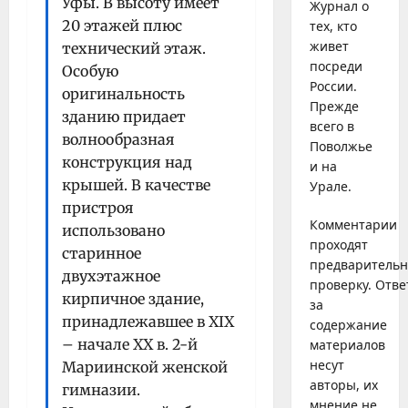
Уфы. В высоту имеет
Журнал о
20 этажей плюс
тех, кто
живет
технический этаж.
посреди
Особую
России.
оригинальность
Прежде
зданию придает
всего в
волнообразная
Поволжье
конструкция над
и на
крышей. В качестве
Урале.
пристроя
Комментарии
использовано
проходят
старинное
предваритель
двухэтажное
проверку. Отве
кирпичное здание,
за
принадлежавшее в XIX
содержание
– начале XX в. 2-й
материалов
несут
Мариинской женской
авторы, их
гимназии.
мнение не