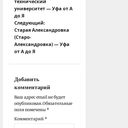
технический
г
университет — Уфа от А
а
до Я
ц
Следующий:
и
Старая Александровка
я
(Старо-
з
Александровка) — Уфа
а
от А до Я
п
и
с
и
Добавить
комментарий
Ваш адрес email не будет
опубликован.
Обязательные
поля помечены
*
Комментарий
*