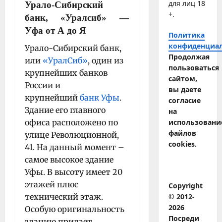
для лиц 18
Урало-Сибирский
+.
банк, «Уралсиб»
—
Уфа от А до Я
Политика
конфиденциа
Урало-Сибирский банк,
Продолжая
или
«УралСиб»
, один из
пользоваться
крупнейших банков
сайтом,
России и
вы даете
крупнейший
банк Уфы
.
согласие
Здание его главного
на
офиса расположено по
использовани
файлов
улице Революционной,
cookies.
41. На данный момент –
самое высокое здание
Уфы. В высоту имеет 20
этажей плюс
Copyright
технический этаж.
© 2012-
2026
Особую оригинальность
Посреди
зданию придает