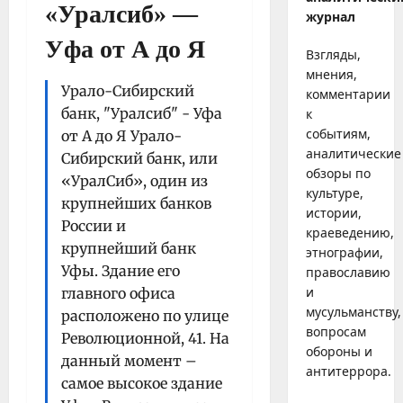
«Уралсиб» —
журнал
Уфа от А до Я
Взгляды,
мнения,
Урало-Сибирский
комментарии
банк, "Уралсиб" - Уфа
к
событиям,
от А до Я Урало-
аналитические
Сибирский банк, или
обзоры по
«УралСиб», один из
культуре,
крупнейших банков
истории,
России и
краеведению,
крупнейший банк
этнографии,
Уфы. Здание его
православию
и
главного офиса
мусульманству,
расположено по улице
вопросам
Революционной, 41. На
обороны и
данный момент –
антитеррора.
самое высокое здание