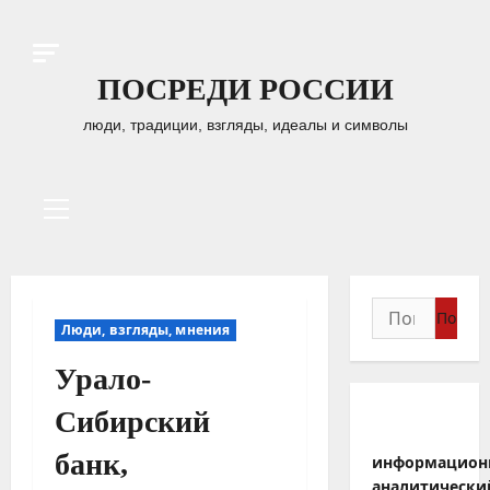
Перейти
к
содержимому
ПОСРЕДИ РОССИИ
люди, традиции, взгляды, идеалы и символы
Основное
меню
Найти:
Люди, взгляды, мнения
Урало-
Сибирский
банк,
информацион
аналитически