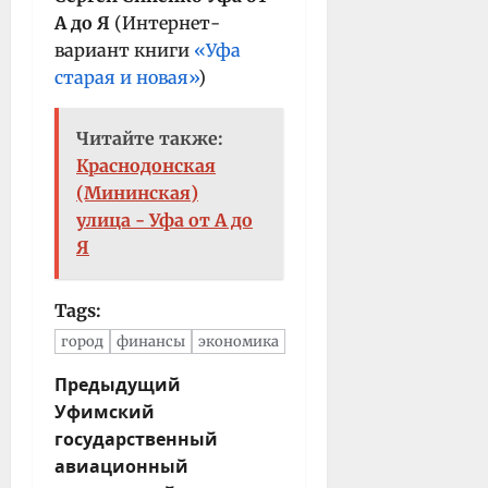
А до Я
(Интернет-
вариант книги
«Уфа
старая и новая»
)
Читайте также:
Краснодонская
(Мининская)
улица - Уфа от А до
Я
Tags:
город
финансы
экономика
Н
Предыдущий
Уфимский
а
государственный
в
авиационный
и