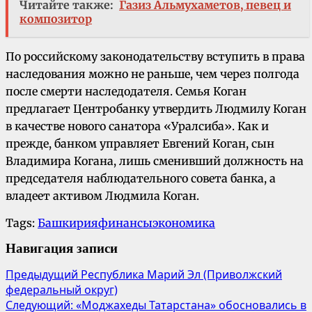
Читайте также:
Газиз Альмухаметов, певец и
композитор
По российскому законодательству вступить в права
наследования можно не раньше, чем через полгода
после смерти наследодателя. Семья Коган
предлагает Центробанку утвердить Людмилу Коган
в качестве нового санатора «Уралсиба». Как и
прежде, банком управляет Евгений Коган, сын
Владимира Когана, лишь сменивший должность на
председателя наблюдательного совета банка, а
владеет активом Людмила Коган.
Tags:
Башкирия
финансы
экономика
Навигация записи
Предыдущий
Республика Марий Эл (Приволжский
федеральный округ)
Следующий:
«Моджахеды Татарстана» обосновались в