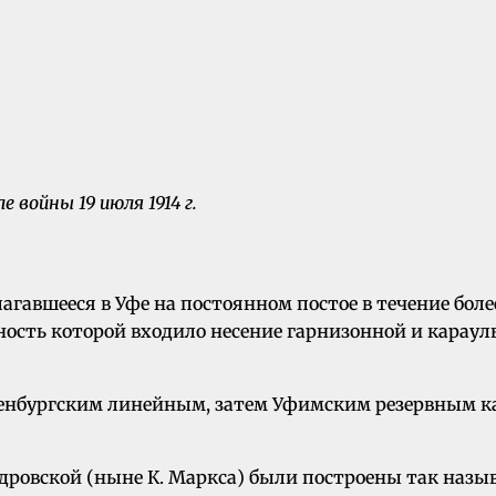
е войны 19 июля 1914 г.
гавшееся в Уфе на постоянном постое в течение более
нность которой входило несение гарнизонной и карау
енбургским линейным, затем Уфимским резервным кад
ровской (ныне К. Маркса) были построены так назыв