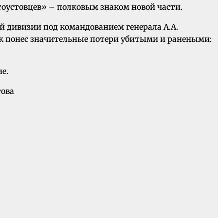
тоустовцев» – полковым знаком новой части.
й дивизии под командованием генерала А.А.
полк понес значительные потери убитыми и ранеными:
е.
това