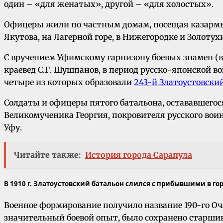
один – «для женатых», другой – «для холостых».
Офицеры жили по частным домам, посещая казармы 
Якутова, на Лагерной горе, в Нижегородке и Золотух
С вручением Уфимскому гарнизону боевых знамен (в 1
краевед С.Г. Шушпанов, в период русско-японской во
четыре из которых образовали
243-й Златоустовски
Солдаты и офицеры пятого батальона, остававшегося 
Великомученика Георгия, покровителя русского вои
Уфу.
Читайте также:
История города Сарапула
В 1910 г. Златоустовский батальон слился с прибывшими в г
Военное формирование получило название 190-го Оч
значительный боевой опыт, было сохранено старшин