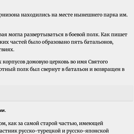
рнизона находились на месте нынешнего парка им.
рая могла развертываться в боевой полк. Как пишет
ских частей было образовано пять батальонов,
твиях.
х корпусов домовую церковь во имя Святого
отный полк был свернут в батальон и возвращен в
ми.
ом, как за самой старой частью, имеющей
частник русско-турецкой и русско-японской