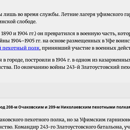
лишь во время службы. Летние лагеря уфимского га
инской слободе.
890 и 1904 гг.) он превратился в военную часть, кото
йны 1904–1905 гг. на основе размещенных в Уфе воин
й пехотный полк
, принявший участие в военных дейс
в городе, построили в 1904 г. в одном из казарменны
нства. По окончанию войны 243-й Златоустовский пех
ород 208-м Очаковским и 209-м Николаевским пехотными полка
аковского пехотного полка, но за Уфимским гарнизон
ство. Командир 243-го Златоустовского батальона, у