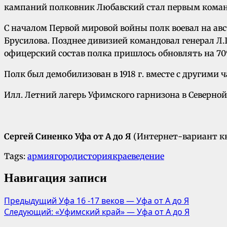
кампаний полковник Любавский стал первым команди
С началом Первой мировой войны полк воевал на авс
Брусилова. Позднее дивизией командовал генерал Л.Г
офицерский состав полка пришлось обновлять на 70
Полк был демобилизован в 1918 г. вместе с другими 
Илл. Летний лагерь Уфимского гарнизона в Северной
Сергей Синенко Уфа от А до Я
(Интернет-вариант 
Tags:
армия
город
история
краеведение
Навигация записи
Предыдущий
Уфа 16 -17 веков — Уфа от А до Я
Следующий:
«Уфимский край» — Уфа от А до Я