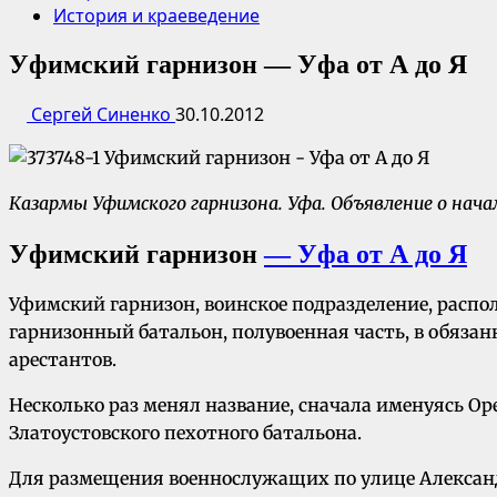
История и краеведение
Уфимский гарнизон — Уфа от А до Я
Сергей Синенко
30.10.2012
Казармы Уфимского гарнизона.
Уфа.
Объявление о начал
Уфимский гарнизон
— Уфа от А до Я
Уфимский гарнизон, воинское подразделение, распола
гарнизонный батальон, полувоенная часть, в обяза
арестантов.
Несколько раз менял название, сначала именуясь Ор
Златоустовского пехотного батальона.
Для размещения военнослужащих по улице Александ