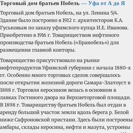
Т
орговый дом братьев Нобель
— Уфа от А до Я
Торговый дом братьев Нобель, на ул. Ленина 5/4.
Здание было построено в 1912 г. архитектором К.А.
Гуськовым по заказу уфимского купца И.Е. Иванова.
Приобретено в 1916 г. Товариществом нефтяного
производства братьев Нобель («Бранобель») для
размещения главной конторы.
Товарищество присутствовало на рынке
нефтепродуктов Уфимской губернии с начала 1880-х
гг. Особенно много торговых сделок совершалось
после открытия железной дороги Самара-Златоуст в
1888 г. Торговля керосином велась в основном в
лавках Гостиного двора на Верхнеторговой площади.
В 1898 г. Товариществу братьев Нобель был отдан в
аренду большой участок земли вдоль берега р. Белой
ниже Сафроновской пристани. Здесь были построены
амбары, склады керосина, нефти и мазута, устроены