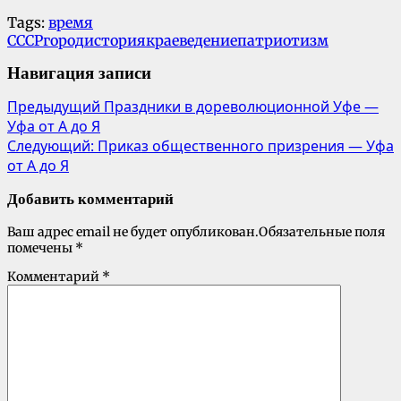
Tags:
время
СССР
город
история
краеведение
патриотизм
Навигация записи
Предыдущий
Праздники в дореволюционной Уфе —
Уфа от А до Я
Следующий:
Приказ общественного призрения — Уфа
от А до Я
Добавить комментарий
Ваш адрес email не будет опубликован.
Обязательные поля
помечены
*
Комментарий
*