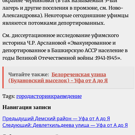
окраине Черниковки (в так называемый 5-ый
лагерь и другие поселения в промзоне, см. Ново-
Александровка). Некоторые сегодняшние уфимцы
являются потомками депортированных.
См. диссертационное исследование уфимского
историка Ч.Р. Арслановой «Эвакуированное и
депортированное в Башкирскую АССР население в
годы Великой Отечественной войны :1941-1945».
Читайте также:
Белореченская улица
(Будановский выселок) - Уфа от А до Я
Tags:
город
история
краеведение
Навигация записи
Предыдущий
Демский район — Уфа от А до Я
Следующий:
Девлеткильдеева улица — Уфа от А до Я