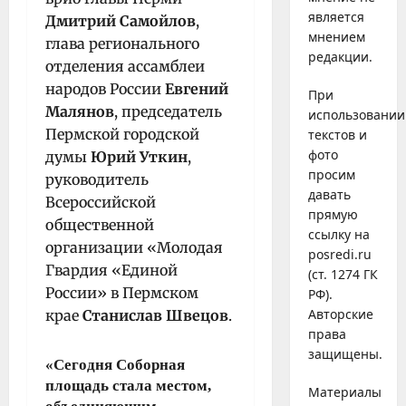
является
Дмитрий Самойлов
,
мнением
глава регионального
редакции.
отделения ассамблеи
народов России
Евгений
При
Малянов
, председатель
использовании
Пермской городской
текстов и
фото
думы
Юрий Уткин
,
просим
руководитель
давать
Всероссийской
прямую
общественной
ссылку на
организации «Молодая
posredi.ru
Гвардия «Единой
(ст. 1274 ГК
России» в Пермском
РФ).
Авторские
крае
Станислав Швецов
.
права
защищены.
«Сегодня Соборная
площадь стала местом,
Материалы