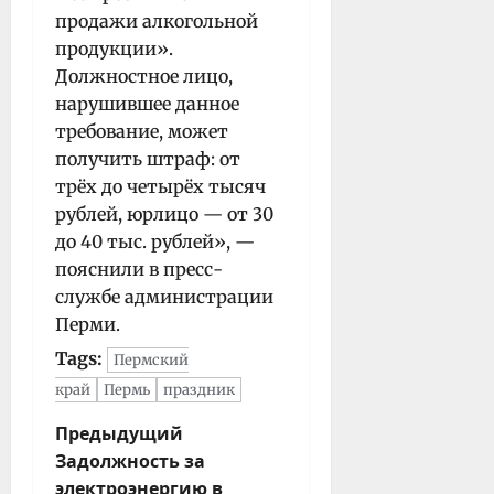
продажи алкогольной
продукции».
Должностное лицо,
нарушившее данное
требование, может
получить штраф: от
трёх до четырёх тысяч
рублей, юрлицо — от 30
до 40 тыс. рублей», —
пояснили в пресс-
службе администрации
Перми.
Tags:
Пермский
край
Пермь
праздник
Н
Предыдущий
Задолжность за
а
электроэнергию в
в