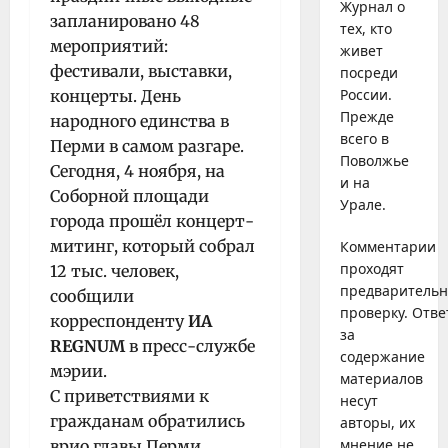
Журнал о
запланировано 48
тех, кто
мероприятий:
живет
фестивали, выставки,
посреди
России.
концерты. День
Прежде
народного единства в
всего в
Перми в самом разгаре.
Поволжье
Сегодня, 4 ноября, на
и на
Соборной площади
Урале.
города прошёл концерт-
митинг, который собрал
Комментарии
проходят
12 тыс. человек,
предваритель
сообщили
проверку. Отве
корреспонденту
ИА
за
REGNUM
в пресс-службе
содержание
мэрии.
материалов
С приветствиями к
несут
гражданам обратились
авторы, их
мнение не
врио главы Перми