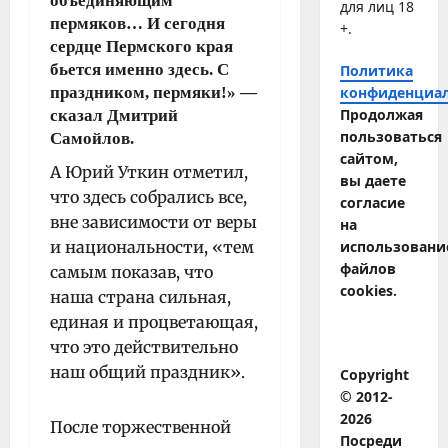
объединяющим
для лиц 18
пермяков… И сегодня
+.
сердце Пермского края
бьется именно здесь. С
Политика
праздником, пермяки!» —
конфиденциа
Продолжая
сказал Дмитрий
пользоваться
Самойлов.
сайтом,
А Юрий Уткин отметил,
вы даете
что здесь собрались все,
согласие
вне зависимости от веры
на
и национальности, «тем
использовани
файлов
самым показав, что
cookies.
наша страна сильная,
единая и процветающая,
что это действительно
наш общий праздник».
Copyright
© 2012-
2026
После торжественной
Посреди