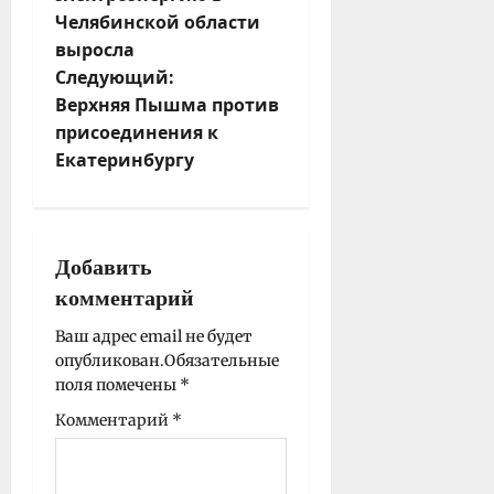
Челябинской области
и
выросла
г
Следующий:
а
Верхняя Пышма против
ц
присоединения к
и
Екатеринбургу
я
з
а
п
Добавить
и
комментарий
с
Ваш адрес email не будет
и
опубликован.
Обязательные
поля помечены
*
Комментарий
*