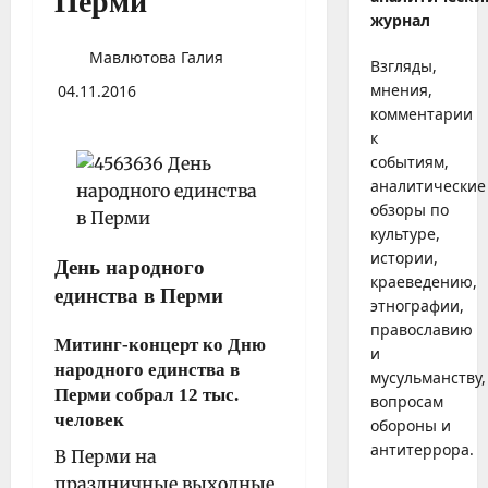
Перми
журнал
Мавлютова Галия
Взгляды,
мнения,
04.11.2016
комментарии
к
событиям,
аналитические
обзоры по
культуре,
истории,
День народного
краеведению,
единства в Перми
этнографии,
православию
Митинг-концерт ко Дню
и
народного единства в
мусульманству,
Перми собрал 12 тыс.
вопросам
человек
обороны и
антитеррора.
В Перми на
праздничные выходные