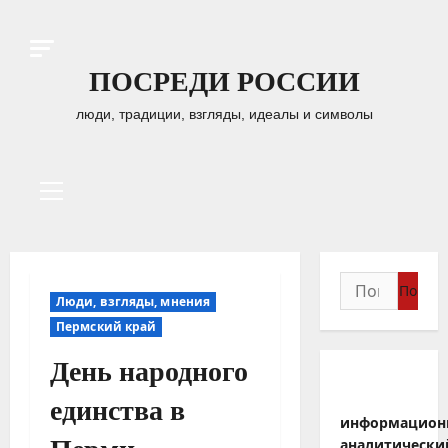
Перейти
к
содержимому
ПОСРЕДИ РОССИИ
люди, традиции, взгляды, идеалы и символы
Основное
меню
Найти:
Люди, взгляды, мнения
Пермский край
День народного
единства в
информацион
аналитически