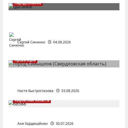
Народознание
Цыгане в Центральной России и Урало-
Поволжье
Сергей Синенко
04.08.2026
Провинция
Город Камышлов (Свердловская
область)
Настя Быстроглазова
03.08.2026
Кировская область
Поселок Пудем (Удмуртия)
Аня Хардикайнен
30.07.2026