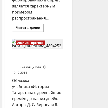
формированиях в Сирии,
является характерным
примером
распространения...
Прочитать
Читать далее
больше
о
Поволжские
ваххабиты
Анализ - прогноз
присягают
Абу
Бакру
Антироссийский учебник
истории Татарстана
Яна Ямщикова
10.12.2014
Обложка
учебника «История
Татарстана с древнейших
времён до наших дней».
Авторы Д. Сабирова и Я.