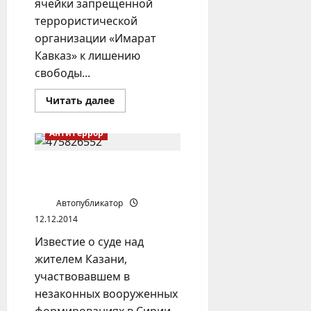
ячейки запрещенной
террористической
организации «Имарат
Кавказ» к лишению
свободы...
Прочитать
Читать далее
больше
о
Ячейки
Антитеррор
«Имарат
Кавказ»
в
Башкирии
Поволжские ваххабиты
присягают Абу Бакру
Автопубликатор
12.12.2014
Известие о суде над
жителем Казани,
участвовавшем в
незаконных вооруженных