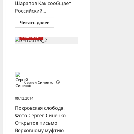
Шарапов Как сообщает
Российский...
Прочитать
Читать далее
больше
о
Антироссийский
Башкирия
учебник
истории
Татарстана
ОТКРЫТОЕ ПИСЬМО
ВЕРХОВНОМУ МУФТИЮ
ТАЛГАТУ ТАДЖУДДИНУ
Сергей Синенко
09.12.2014
Покровская слобода.
Фото Сергея Синенко
Открытое письмо
Верховному муфтию