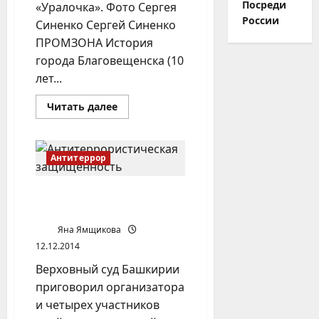
Посреди
«Уралочка». Фото Сергея
России
Синенко Сергей Синенко
ПРОМЗОНА История
города Благовещенска (10
лет...
Прочитать
Читать далее
больше
о
Город
Благовещенск
(Башкирия)
Антитеррор
Ячейки «Имарат Кавказ» в
Башкирии
Яна Ямщикова
12.12.2014
Верховный суд Башкирии
приговорил организатора
и четырех участников