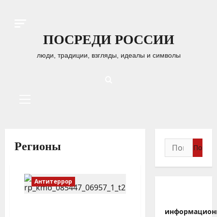
Перейти
к
содержимому
ПОСРЕДИ РОССИИ
люди, традиции, взгляды, идеалы и символы
Основное
меню
Найти:
Регионы
Антитеррор
К теракту готовились в
информацион
хозяйственных магазинах