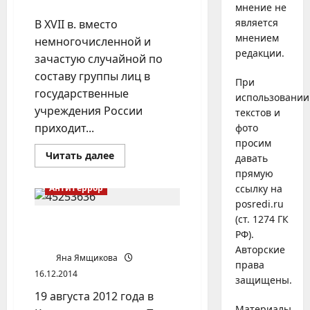
мнение не
является
В XVII в. вместо
мнением
немногочисленной и
редакции.
зачастую случайной по
составу группы лиц в
При
государственные
использовании
учреждения России
текстов и
приходит...
фото
просим
Прочитать
Читать далее
давать
больше
прямую
о
Предвестники
Антитеррор
ссылку на
уфимской
бюрократии
posredi.ru
(ст. 1274 ГК
Джихадисты на улицах
РФ).
Казани
Авторские
Яна Ямщикова
права
16.12.2014
защищены.
19 августа 2012 года в
Материалы