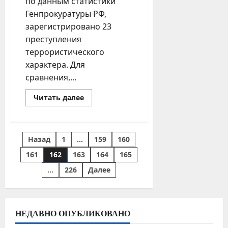
по данным статистики
Генпрокуратуры РФ,
зарегистрировано 23
преступления
террористического
характера. Для
сравнения,...
Прочитать
Читать далее
больше
о
В
Башкирии
растет
Пагинация
Назад
1
…
159
160
число
преступлений
записей
террористического
161
162
163
164
165
характера
…
226
Далее
НЕДАВНО ОПУБЛИКОВАНО