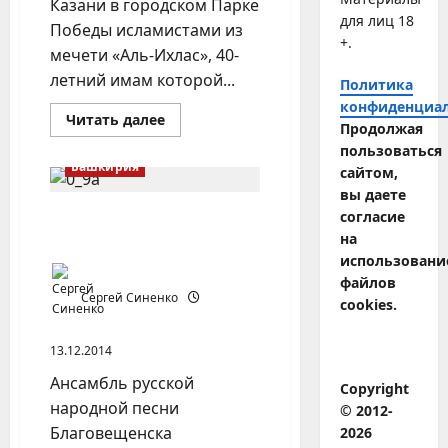
Казани в городском Парке
для лиц 18
Победы исламистами из
+.
мечети «Аль-Ихлас», 40-
летний имам которой...
Политика
конфиденциа
Прочитать
Читать далее
Продолжая
больше
о
пользоваться
Джихадисты
Башкирия
сайтом,
на
улицах
вы даете
Казани
согласие
Город Благовещенск
на
(Башкирия)
использовани
файлов
Сергей Синенко
cookies.
13.12.2014
Ансамбль русской
Copyright
народной песни
© 2012-
Благовещенска
2026