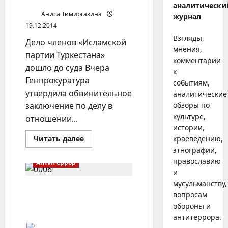
аналитически
Аниса Тимиргазина
журнал
19.12.2014
Взгляды,
Дело членов «Исламской
мнения,
партии Туркестана»
комментарии
дошло до суда Вчера
к
Генпрокуратура
событиям,
утвердила обвинительное
аналитические
заключение по делу в
обзоры по
культуре,
отношении...
истории,
Прочитать
Читать далее
краеведению,
больше
этнографии,
о
К
православию
Антитеррор
теракту
и
готовились
в
мусульманству,
хозяйственных
В Татарстане пора
вопросам
магазинах
открывать спецзону для
обороны и
экстремистов
антитеррора.