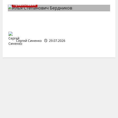
Православие
Илья Бердников — казанский канонист,
поставивший церковь над государством
Сергей Синенко
29.07.2026