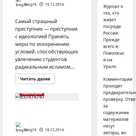
kreg74
19.12.2014
Журнал о
тех, кто
живет
Самый страшный
посреди
преступник — преступник
России.
с идеологией Принять
Прежде
меры по искоренению
всего в
условий, способствующих
Поволжье
увлечению студентов
и на
радикальным исламом,...
Урале.
Прочитать
Читать далее
Комментарии
больше
проходят
о
В
предваритель
Башкирия
Татарстане
проверку. Отве
пора
открывать
за
спецзону
Предвестники уфимской
для
содержание
бюрократии
экстремистов
материалов
несут
kreg74
18.12.2014
авторы, их