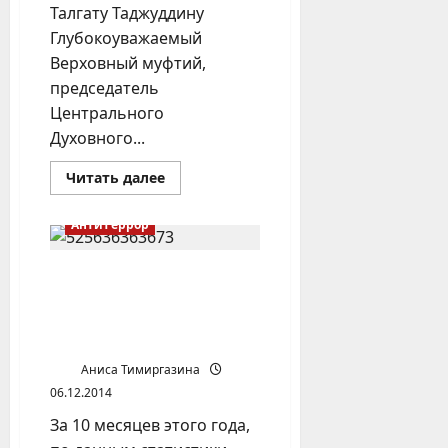
Талгату Таджуддину
Глубокоуважаемый
Верховный муфтий,
председатель
Центрального
Духовного...
Прочитать
Читать далее
больше
о
ОТКРЫТОЕ
Антитеррор
ПИСЬМО
ВЕРХОВНОМУ
МУФТИЮ
ТАЛГАТУ
В Башкирии растет число
ТАДЖУДДИНУ
преступлений
террористического
характера
Аниса Тимиргазина
06.12.2014
За 10 месяцев этого года,