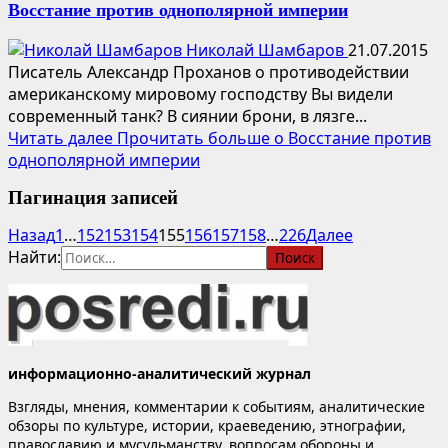
Восстание против однополярной империи
Николай Шамбаров
21.07.2015
Писатель Александр Проханов о противодействии
американскому мировому господству Вы видели
современный танк? В сиянии брони, в лязге...
Читать далее
Прочитать больше о Восстание против
однополярной империи
Пагинация записей
Назад
1
…
152
153
154
155
156
157
158
…
226
Далее
Найти:
информационно-аналитический журнал
Взгляды, мнения, комментарии к событиям, аналитические
обзоры по культуре, истории, краеведению, этнографии,
православию и мусульманству, вопросам обороны и