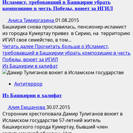
Исламист, требовавший в Башкирии убрать
композицию в честь Победы, воюет за ИГИЛ
Аниса Тимиргазина
01.08.2015
Башкирия снова прославилась, пенсионер-исламист
из городка Кумертау привез в Сирию, на территорию
ИГИЛ свое семейство, в том...
Читать далее
Прочитать больше о Исламист,
требовавший в Башкирии убрать композицию в честь
Победы, воюет за ИГИЛ
Из Башкирии в халифат
Антитеррор
Из Башкирии в халифат
Алия Емшанова
30.07.2015
Сторонник крестоповала Дамир Тулиганов воюет в
Исламском государстве 57-летний житель
башкирского города Кумертау, бывший член