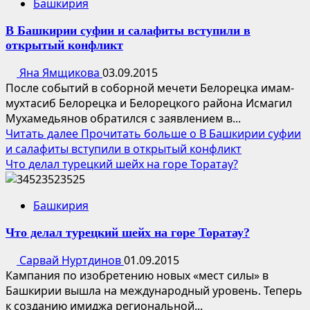
Башкирия
В Башкирии суфии и салафиты вступили в
открытый конфликт
Яна Ямщикова
03.09.2015
После событий в соборной мечети Белорецка имам-
мухтасиб Белорецка и Белорецкого района Исмагил
Мухамедьянов обратился с заявлением в...
Читать далее
Прочитать больше о В Башкирии суфии
и салафиты вступили в открытый конфликт
Что делал турецкий шейх на горе Торатау?
Башкирия
Что делал турецкий шейх на горе Торатау?
Сарвай Нуртдинов
01.09.2015
Кампания по изобретению новых «мест силы» в
Башкирии вышла на международный уровень. Теперь
к созданию имиджа региональной...